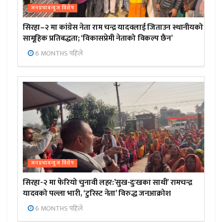
जनप्रभाबन्युज विशेष
सिरहा–२ मा कांग्रेस नेता राम चन्द्र यादवलाई जिताउन स्थानीयको
सामूहिक प्रतिबद्धता; ‘विकासप्रेमी नेताको विकल्प छैन’
6 MONTHS पहिले
जनप्रभाबन्युज विशेष
सिरहा-२ मा फेरियो चुनावी लहर:’सुख-दुःखका साथी’ रामचन्द्र
यादवको पल्ला भारी, ‘टुरिस्ट नेता’ विरुद्ध जनआक्रोश
6 MONTHS पहिले