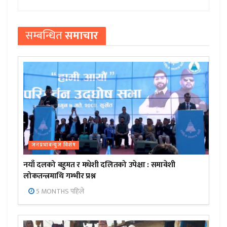
सम्बन्धित
समाचार
जनप्रभाबन्युज विशेष
नयाँ दलको बहुमत र मधेशी दलितको उपेक्षा : समावेशी
लोकतन्त्रमाथि गम्भीर प्रश्न
5 MONTHS पहिले