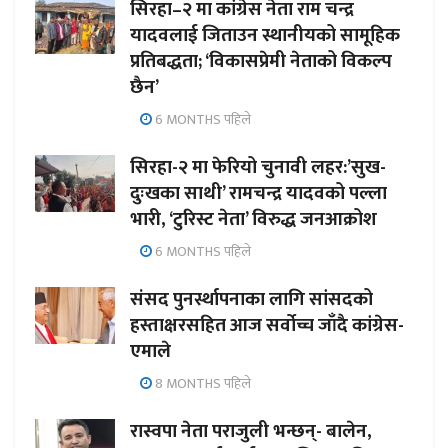
सिरहा–२ मा कांग्रेस नेता राम चन्द्र
यादवलाई जिताउन स्थानीयको सामूहिक
प्रतिबद्धता; ‘विकासप्रेमी नेताको विकल्प
छैन’
6 MONTHS पहिले
सिरहा-२ मा फेरियो चुनावी लहर:’सुख-
दुःखका साथी’ रामचन्द्र यादवको पल्ला
भारी, ‘टुरिस्ट नेता’ विरुद्ध जनआक्रोश
6 MONTHS पहिले
संसद पुनर्स्थापनाका लागि सांसदको
हस्ताक्षरसहित आज सर्वोच्च जाँदै कांग्रेस-
एमाले
8 MONTHS पहिले
रास्वपा नेता पराजुली भन्छन्- बालेन,