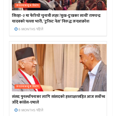
जनप्रभाबन्युज विशेष
सिरहा-२ मा फेरियो चुनावी लहर:’सुख-दुःखका साथी’ रामचन्द्र
यादवको पल्ला भारी, ‘टुरिस्ट नेता’ विरुद्ध जनआक्रोश
6 MONTHS पहिले
जनप्रभाबन्युज विशेष
संसद पुनर्स्थापनाका लागि सांसदको हस्ताक्षरसहित आज सर्वोच्च
जाँदै कांग्रेस-एमाले
8 MONTHS पहिले