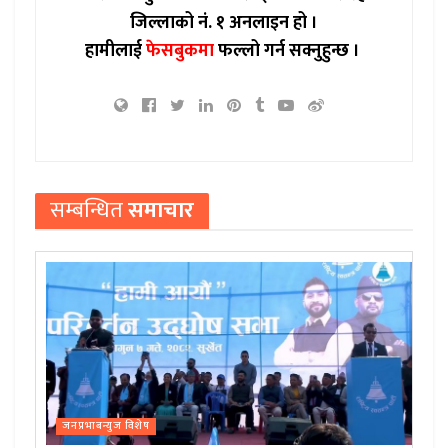
जिल्लाको नं. १ अनलाइन हो ।
हामीलाई
फेसबुकमा
फल्लो गर्न सक्नुहुन्छ ।
सम्बन्धित
समाचार
जनप्रभाबन्युज विशेष