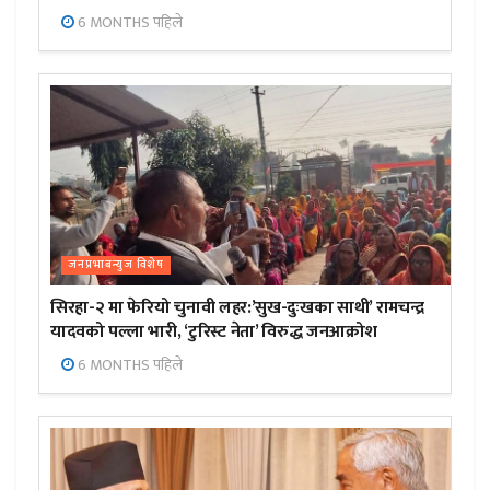
6 MONTHS पहिले
जनप्रभाबन्युज विशेष
सिरहा-२ मा फेरियो चुनावी लहर:’सुख-दुःखका साथी’ रामचन्द्र
यादवको पल्ला भारी, ‘टुरिस्ट नेता’ विरुद्ध जनआक्रोश
6 MONTHS पहिले