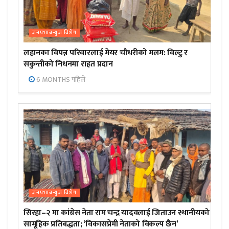
जनप्रभाबन्युज विशेष
लहानका विपन्न परिवारलाई मेयर चौधरीको मलम: विल्टु र
सकुन्तीको निधनमा राहत प्रदान
6 MONTHS पहिले
जनप्रभाबन्युज विशेष
सिरहा–२ मा कांग्रेस नेता राम चन्द्र यादवलाई जिताउन स्थानीयको
सामूहिक प्रतिबद्धता; ‘विकासप्रेमी नेताको विकल्प छैन’