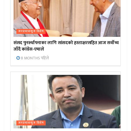
जनप्रभाबन्युज विशेष
संसद पुनर्स्थापनाका लागि सांसदको हस्ताक्षरसहित आज सर्वोच्च
जाँदै कांग्रेस-एमाले
8 MONTHS पहिले
जनप्रभाबन्युज विशेष