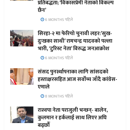
प्रतिबद्धता; ‘विकासप्रेमी नेताको विकल्प
छैन’
6 MONTHS पहिले
सिरहा-२ मा फेरियो चुनावी लहर:’सुख-
दुःखका साथी’ रामचन्द्र यादवको पल्ला
भारी, ‘टुरिस्ट नेता’ विरुद्ध जनआक्रोश
6 MONTHS पहिले
संसद पुनर्स्थापनाका लागि सांसदको
हस्ताक्षरसहित आज सर्वोच्च जाँदै कांग्रेस-
एमाले
8 MONTHS पहिले
रास्वपा नेता पराजुली भन्छन्- बालेन,
कुलमान र हर्कलाई साथ लिएर अघि
बढ्छौँ