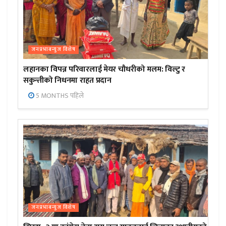
जनप्रभाबन्युज विशेष
लहानका विपन्न परिवारलाई मेयर चौधरीको मलम: विल्टु र
सकुन्तीको निधनमा राहत प्रदान
5 MONTHS पहिले
जनप्रभाबन्युज विशेष