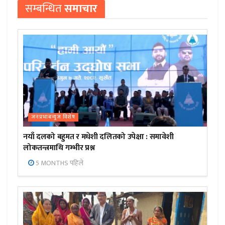
सम्बन्धित
समाचार
जनप्रभाबन्युज विशेष
नयाँ दलको बहुमत र मधेशी दलितको उपेक्षा : समावेशी
लोकतन्त्रमाथि गम्भीर प्रश्न
5 MONTHS पहिले