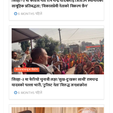
सिरहा–२ मा कांग्रेस नेता राम चन्द्र यादवलाई जिताउन स्थानीयको
सामूहिक प्रतिबद्धता; ‘विकासप्रेमी नेताको विकल्प छैन’
6 MONTHS पहिले
जनप्रभाबन्युज विशेष
सिरहा-२ मा फेरियो चुनावी लहर:’सुख-दुःखका साथी’ रामचन्द्र
यादवको पल्ला भारी, ‘टुरिस्ट नेता’ विरुद्ध जनआक्रोश
6 MONTHS पहिले