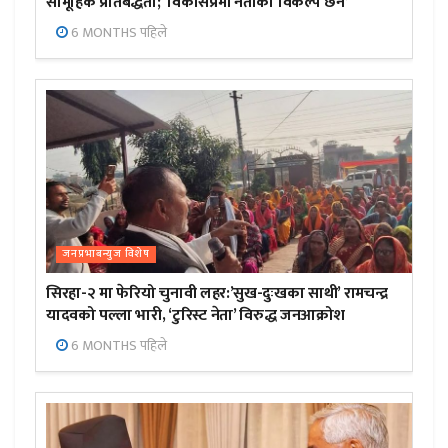
सामूहिक प्रतिबद्धता; ‘विकासप्रेमी नेताको विकल्प छैन’
6 MONTHS पहिले
जनप्रभाबन्युज विशेष
सिरहा-२ मा फेरियो चुनावी लहर:’सुख-दुःखका साथी’ रामचन्द्र
यादवको पल्ला भारी, ‘टुरिस्ट नेता’ विरुद्ध जनआक्रोश
6 MONTHS पहिले