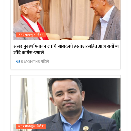
जनप्रभाबन्युज विशेष
संसद पुनर्स्थापनाका लागि सांसदको हस्ताक्षरसहित आज सर्वोच्च
जाँदै कांग्रेस-एमाले
8 MONTHS पहिले
जनप्रभाबन्युज विशेष