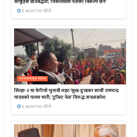
सामूहिक प्रतिबद्धता; ‘विकासप्रेमी नेताको विकल्प छैन’
6 MONTHS पहिले
जनप्रभाबन्युज विशेष
सिरहा-२ मा फेरियो चुनावी लहर:’सुख-दुःखका साथी’ रामचन्द्र
यादवको पल्ला भारी, ‘टुरिस्ट नेता’ विरुद्ध जनआक्रोश
6 MONTHS पहिले