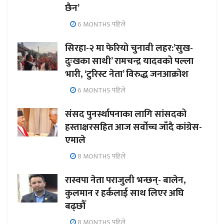
छैन’
6 MONTHS पहिले
सिरहा-२ मा फेरियो चुनावी लहर:’सुख-
दुःखका साथी’ रामचन्द्र यादवको पल्ला
भारी, ‘टुरिस्ट नेता’ विरुद्ध जनआक्रोश
6 MONTHS पहिले
संसद पुनर्स्थापनाका लागि सांसदको
हस्ताक्षरसहित आज सर्वोच्च जाँदै कांग्रेस-
एमाले
8 MONTHS पहिले
रास्वपा नेता पराजुली भन्छन्- बालेन,
कुलमान र हर्कलाई साथ लिएर अघि
बढ्छौँ
8 MONTHS पहिले