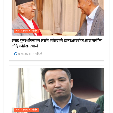
जनप्रभाबन्युज विशेष
संसद पुनर्स्थापनाका लागि सांसदको हस्ताक्षरसहित आज सर्वोच्च
जाँदै कांग्रेस-एमाले
8 MONTHS पहिले
जनप्रभाबन्युज विशेष