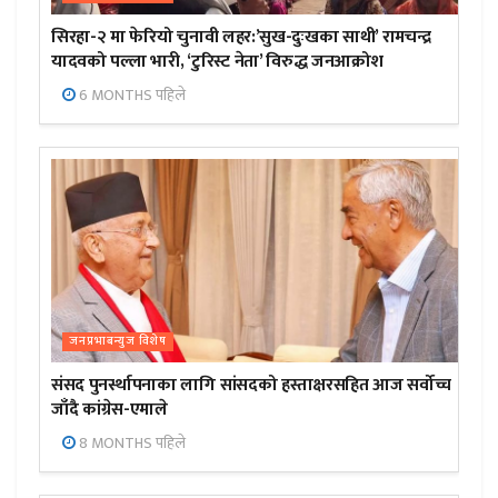
सिरहा-२ मा फेरियो चुनावी लहर:’सुख-दुःखका साथी’ रामचन्द्र
यादवको पल्ला भारी, ‘टुरिस्ट नेता’ विरुद्ध जनआक्रोश
6 MONTHS पहिले
जनप्रभाबन्युज विशेष
संसद पुनर्स्थापनाका लागि सांसदको हस्ताक्षरसहित आज सर्वोच्च
जाँदै कांग्रेस-एमाले
8 MONTHS पहिले