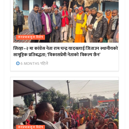
जनप्रभाबन्युज विशेष
सिरहा–२ मा कांग्रेस नेता राम चन्द्र यादवलाई जिताउन स्थानीयको
सामूहिक प्रतिबद्धता; ‘विकासप्रेमी नेताको विकल्प छैन’
6 MONTHS पहिले
जनप्रभाबन्युज विशेष