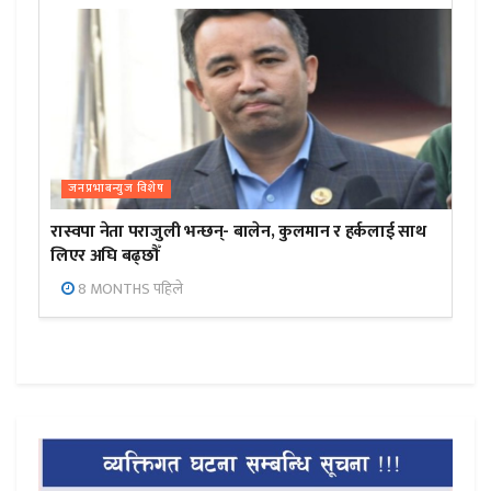
जनप्रभाबन्युज विशेष
रास्वपा नेता पराजुली भन्छन्- बालेन, कुलमान र हर्कलाई साथ
लिएर अघि बढ्छौँ
8 MONTHS पहिले