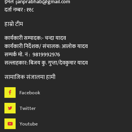
इमेल :
janprabhab@gmail.com
दर्ता नम्बर : ११८
हाम्रो टीम
कार्यकारी सम्पादक:- चन्दा यादव
कार्यकारी निर्देशक/ संचालक: आलोक यादव
सम्पर्क मो. नं : 9819992976
सल्लाहकार: बिजय कु. गुप्ता/देवकुमार यादव
सामाजिक संजालमा हामी
Facebook
Twitter
Youtube