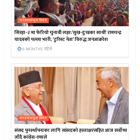
जनप्रभाबन्युज विशेष
सिरहा-२ मा फेरियो चुनावी लहर:’सुख-दुःखका साथी’ रामचन्द्र
यादवको पल्ला भारी, ‘टुरिस्ट नेता’ विरुद्ध जनआक्रोश
6 MONTHS पहिले
जनप्रभाबन्युज विशेष
संसद पुनर्स्थापनाका लागि सांसदको हस्ताक्षरसहित आज सर्वोच्च
जाँदै कांग्रेस-एमाले