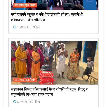
जनप्रभाबन्युज विशेष
नयाँ दलको बहुमत र मधेशी दलितको उपेक्षा : समावेशी
लोकतन्त्रमाथि गम्भीर प्रश्न
5 MONTHS पहिले
जनप्रभाबन्युज विशेष
लहानका विपन्न परिवारलाई मेयर चौधरीको मलम: विल्टु र
सकुन्तीको निधनमा राहत प्रदान
6 MONTHS पहिले