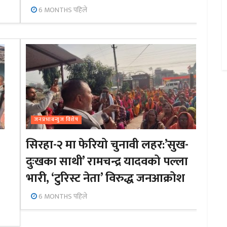
6 MONTHS पहिले
जनप्रभाबन्युज विशेष
सिरहा-२ मा फेरियो चुनावी लहर:’सुख-
दुःखका साथी’ रामचन्द्र यादवको पल्ला
भारी, ‘टुरिस्ट नेता’ विरुद्ध जनआक्रोश
6 MONTHS पहिले