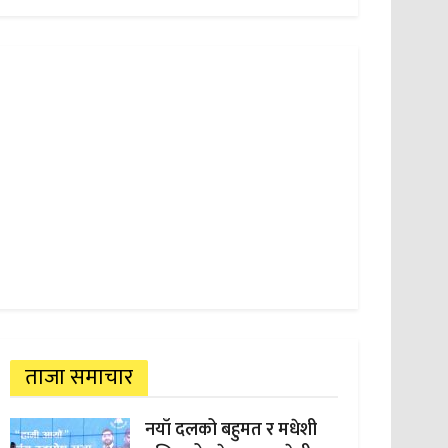
ताजा समाचार
नयाँ दलको बहुमत र मधेशी