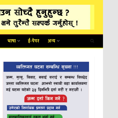
भाषा
ई-पेपर
अन्य