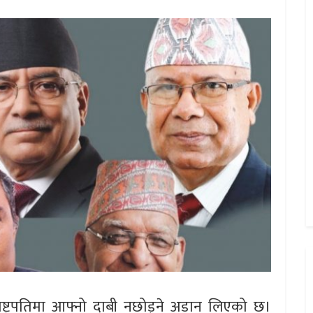
ाष्ट्रपतिमा आफ्नो दाबी नछोड्ने अडान लिएको छ।