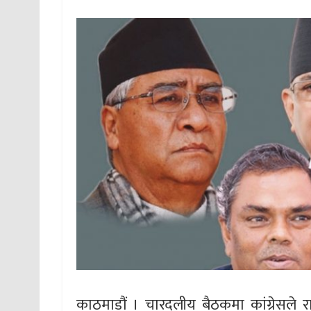
काठमाडौं । चारदलीय बैठकमा कांग्रेसले र