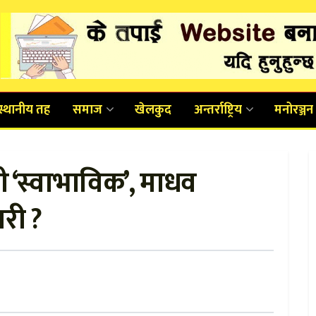
स्थानीय तह
समाज
खेलकुद
अन्तर्राष्ट्रिय
मनोरञ्जन
दाबी ‘स्वाभाविक’, माधव
री ?