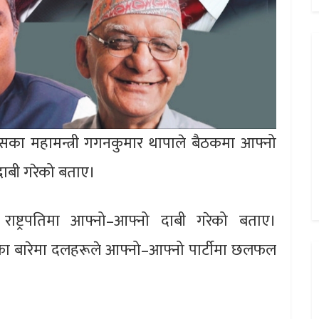
ग्रेसका महामन्त्री गगनकुमार थापाले बैठकमा आफ्नो
क’ दाबी गरेको बताए।
राष्ट्रपतिमा आफ्नो–आफ्नो दाबी गरेको बताए।
रूका बारेमा दलहरूले आफ्नो–आफ्नो पार्टीमा छलफल
।