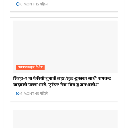
6 MONTHS पहिले
जनप्रभाबन्युज विशेष
सिरहा-२ मा फेरियो चुनावी लहर:’सुख-दुःखका साथी’ रामचन्द्र
यादवको पल्ला भारी, ‘टुरिस्ट नेता’ विरुद्ध जनआक्रोश
6 MONTHS पहिले