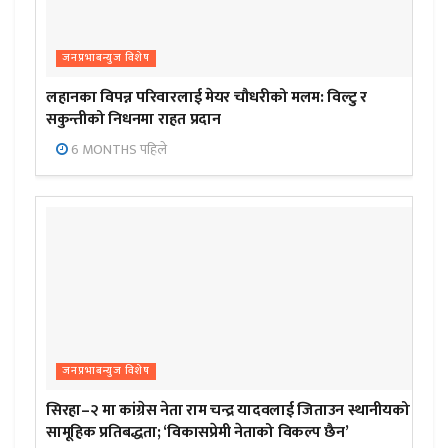
जनप्रभाबन्युज विशेष
लहानका विपन्न परिवारलाई मेयर चौधरीको मलम: विल्टु र
सकुन्तीको निधनमा राहत प्रदान
6 MONTHS पहिले
जनप्रभाबन्युज विशेष
सिरहा–२ मा कांग्रेस नेता राम चन्द्र यादवलाई जिताउन स्थानीयको
सामूहिक प्रतिबद्धता; ‘विकासप्रेमी नेताको विकल्प छैन’