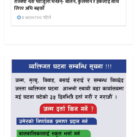
रास्वपा नेता पराजुली भन्छन्- बालेन, कुलमान र हर्कलाई साथ
लिएर अघि बढ्छौँ
8 MONTHS पहिले