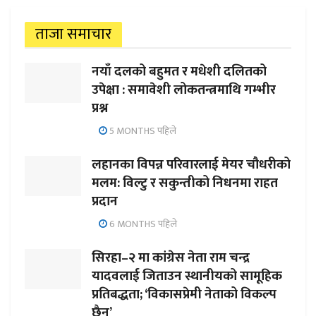
ताजा समाचार
नयाँ दलको बहुमत र मधेशी दलितको
उपेक्षा : समावेशी लोकतन्त्रमाथि गम्भीर
प्रश्न
5 MONTHS पहिले
लहानका विपन्न परिवारलाई मेयर चौधरीको
मलम: विल्टु र सकुन्तीको निधनमा राहत
प्रदान
6 MONTHS पहिले
सिरहा–२ मा कांग्रेस नेता राम चन्द्र
यादवलाई जिताउन स्थानीयको सामूहिक
प्रतिबद्धता; ‘विकासप्रेमी नेताको विकल्प
छैन’