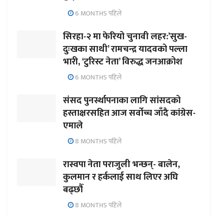
6 MONTHS पहिले
सिरहा-२ मा फेरियो चुनावी लहर:’सुख-
दुःखका साथी’ रामचन्द्र यादवको पल्ला
भारी, ‘टुरिस्ट नेता’ विरुद्ध जनआक्रोश
6 MONTHS पहिले
संसद पुनर्स्थापनाका लागि सांसदको
हस्ताक्षरसहित आज सर्वोच्च जाँदै कांग्रेस-
एमाले
8 MONTHS पहिले
रास्वपा नेता पराजुली भन्छन्- बालेन,
कुलमान र हर्कलाई साथ लिएर अघि
बढ्छौँ
8 MONTHS पहिले