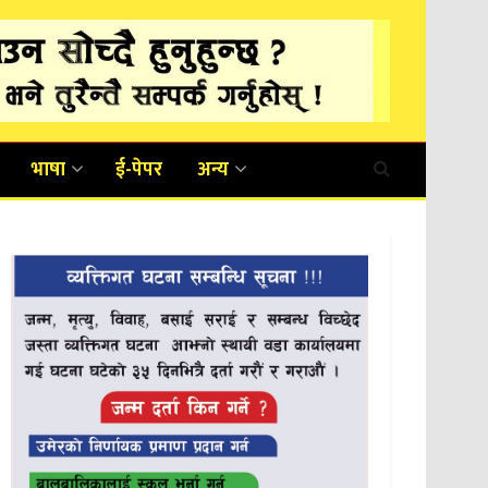
भाषा
ई-पेपर
अन्य