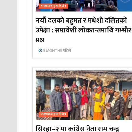
जनप्रभाबन्युज विशेष
नयाँ दलको बहुमत र मधेशी दलितको
उपेक्षा : समावेशी लोकतन्त्रमाथि गम्भीर
प्रश्न
5 MONTHS पहिले
जनप्रभाबन्युज विशेष
सिरहा–२ मा कांग्रेस नेता राम चन्द्र