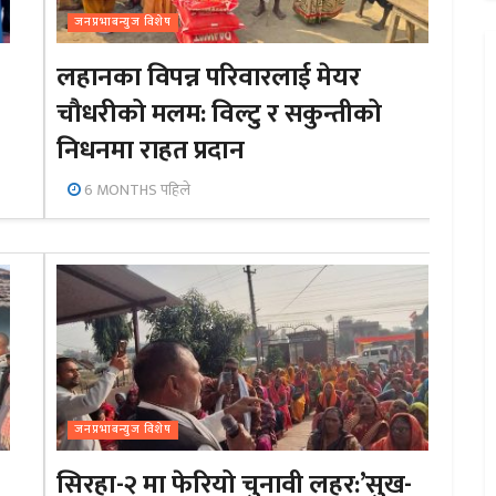
जनप्रभाबन्युज विशेष
लहानका विपन्न परिवारलाई मेयर
चौधरीको मलम: विल्टु र सकुन्तीको
निधनमा राहत प्रदान
6 MONTHS पहिले
जनप्रभाबन्युज विशेष
सिरहा-२ मा फेरियो चुनावी लहर:’सुख-