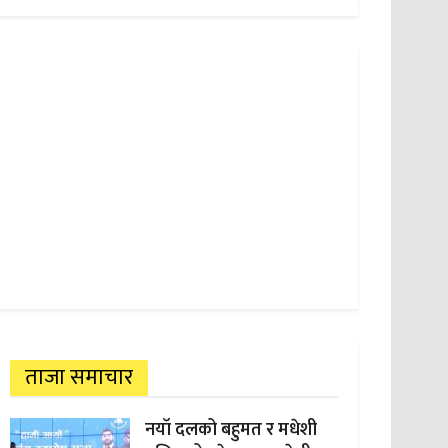
ताजा समाचार
नयाँ दलको बहुमत र मधेशी