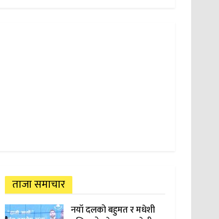
ताजा समाचार
नयाँ दलको बहुमत र मधेशी