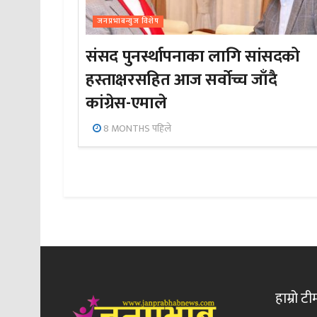
जनप्रभाबन्युज विशेष
संसद पुनर्स्थापनाका लागि सांसदको
हस्ताक्षरसहित आज सर्वोच्च जाँदै
कांग्रेस-एमाले
8 MONTHS पहिले
हाम्रो टी