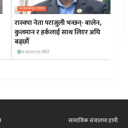
जनप्रभाबन्युज विशेष
रास्वपा नेता पराजुली भन्छन्- बालेन,
कुलमान र हर्कलाई साथ लिएर अघि
बढ्छौँ
8 MONTHS पहिले
म
सामाजिक संजालमा हामी