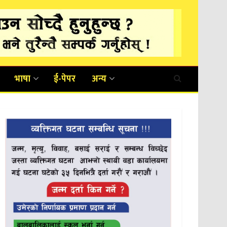
भाषा
ई-पेपर
अन्य