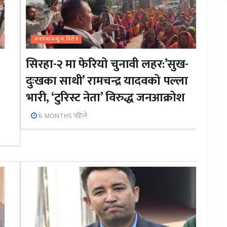
जनप्रभाबन्युज विशेष
सिरहा-२ मा फेरियो चुनावी लहर:’सुख-
दुःखका साथी’ रामचन्द्र यादवको पल्ला
भारी, ‘टुरिस्ट नेता’ विरुद्ध जनआक्रोश
6 MONTHS पहिले