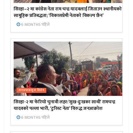
सिरहा–२ मा कांग्रेस नेता राम चन्द्र यादवलाई जिताउन स्थानीयको
सामूहिक प्रतिबद्धता; ‘विकासप्रेमी नेताको विकल्प छैन’
6 MONTHS पहिले
जनप्रभाबन्युज विशेष
सिरहा-२ मा फेरियो चुनावी लहर:’सुख-दुःखका साथी’ रामचन्द्र
यादवको पल्ला भारी, ‘टुरिस्ट नेता’ विरुद्ध जनआक्रोश
6 MONTHS पहिले