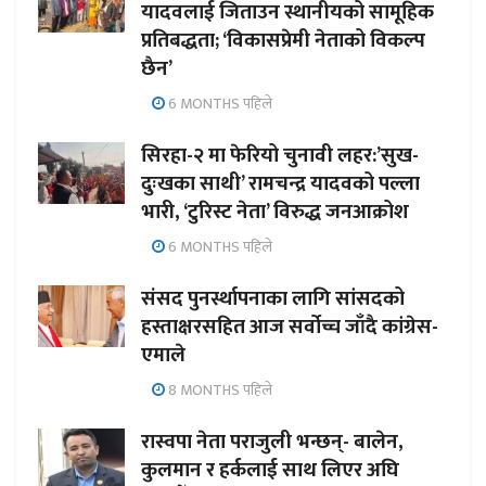
यादवलाई जिताउन स्थानीयको सामूहिक
प्रतिबद्धता; ‘विकासप्रेमी नेताको विकल्प
छैन’
6 MONTHS पहिले
सिरहा-२ मा फेरियो चुनावी लहर:’सुख-
दुःखका साथी’ रामचन्द्र यादवको पल्ला
भारी, ‘टुरिस्ट नेता’ विरुद्ध जनआक्रोश
6 MONTHS पहिले
संसद पुनर्स्थापनाका लागि सांसदको
हस्ताक्षरसहित आज सर्वोच्च जाँदै कांग्रेस-
एमाले
8 MONTHS पहिले
रास्वपा नेता पराजुली भन्छन्- बालेन,
कुलमान र हर्कलाई साथ लिएर अघि