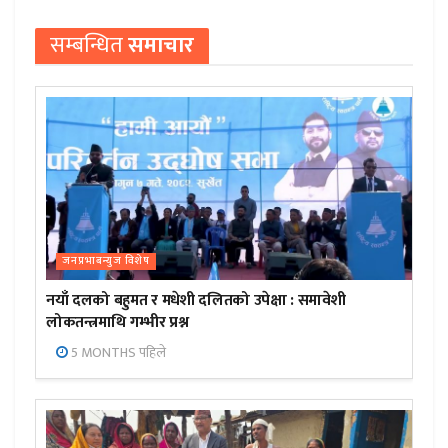
सम्बन्धित
समाचार
जनप्रभाबन्युज विशेष
नयाँ दलको बहुमत र मधेशी दलितको उपेक्षा : समावेशी
लोकतन्त्रमाथि गम्भीर प्रश्न
5 MONTHS पहिले