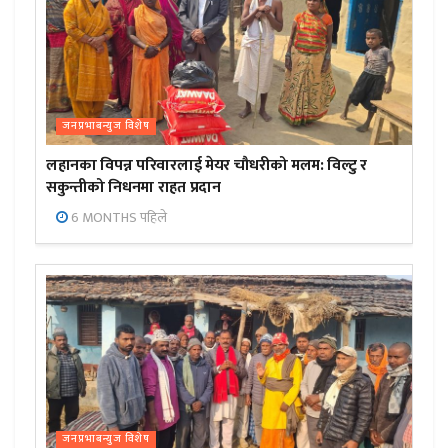
जनप्रभाबन्युज विशेष
लहानका विपन्न परिवारलाई मेयर चौधरीको मलम: विल्टु र
सकुन्तीको निधनमा राहत प्रदान
6 MONTHS पहिले
जनप्रभाबन्युज विशेष