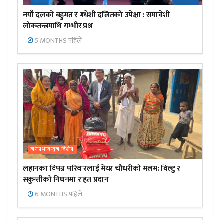
नयाँ दलको बहुमत र मधेशी दलितको उपेक्षा : समावेशी
लोकतन्त्रमाथि गम्भीर प्रश्न
5 MONTHS पहिले
जनप्रभाबन्युज विशेष
लहानका विपन्न परिवारलाई मेयर चौधरीको मलम: विल्टु र
सकुन्तीको निधनमा राहत प्रदान
6 MONTHS पहिले