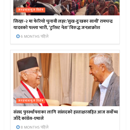
जनप्रभाबन्युज विशेष
सिरहा-२ मा फेरियो चुनावी लहर:’सुख-दुःखका साथी’ रामचन्द्र
यादवको पल्ला भारी, ‘टुरिस्ट नेता’ विरुद्ध जनआक्रोश
6 MONTHS पहिले
जनप्रभाबन्युज विशेष
संसद पुनर्स्थापनाका लागि सांसदको हस्ताक्षरसहित आज सर्वोच्च
जाँदै कांग्रेस-एमाले
8 MONTHS पहिले