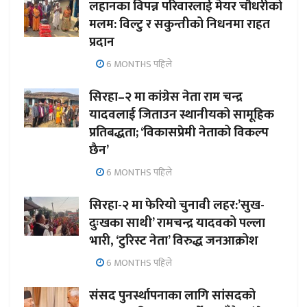
लहानका विपन्न परिवारलाई मेयर चौधरीको
मलम: विल्टु र सकुन्तीको निधनमा राहत
प्रदान
6 MONTHS पहिले
सिरहा–२ मा कांग्रेस नेता राम चन्द्र
यादवलाई जिताउन स्थानीयको सामूहिक
प्रतिबद्धता; ‘विकासप्रेमी नेताको विकल्प
छैन’
6 MONTHS पहिले
सिरहा-२ मा फेरियो चुनावी लहर:’सुख-
दुःखका साथी’ रामचन्द्र यादवको पल्ला
भारी, ‘टुरिस्ट नेता’ विरुद्ध जनआक्रोश
6 MONTHS पहिले
संसद पुनर्स्थापनाका लागि सांसदको