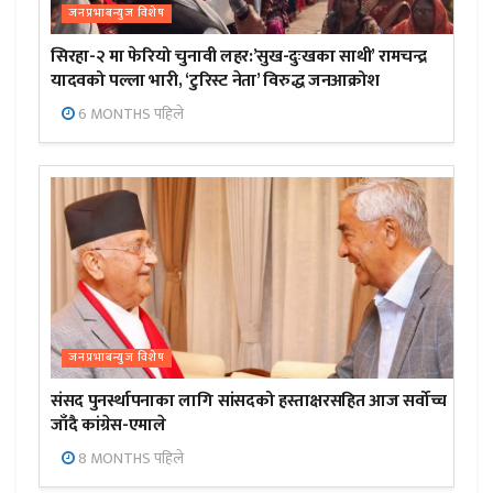
जनप्रभाबन्युज विशेष
सिरहा-२ मा फेरियो चुनावी लहर:’सुख-दुःखका साथी’ रामचन्द्र
यादवको पल्ला भारी, ‘टुरिस्ट नेता’ विरुद्ध जनआक्रोश
6 MONTHS पहिले
जनप्रभाबन्युज विशेष
संसद पुनर्स्थापनाका लागि सांसदको हस्ताक्षरसहित आज सर्वोच्च
जाँदै कांग्रेस-एमाले
8 MONTHS पहिले