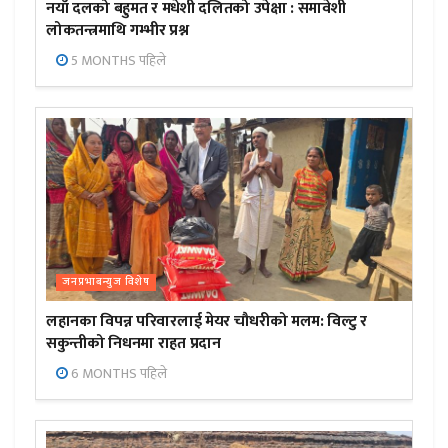
नयाँ दलको बहुमत र मधेशी दलितको उपेक्षा : समावेशी
लोकतन्त्रमाथि गम्भीर प्रश्न
5 MONTHS पहिले
जनप्रभाबन्युज विशेष
लहानका विपन्न परिवारलाई मेयर चौधरीको मलम: विल्टु र
सकुन्तीको निधनमा राहत प्रदान
6 MONTHS पहिले