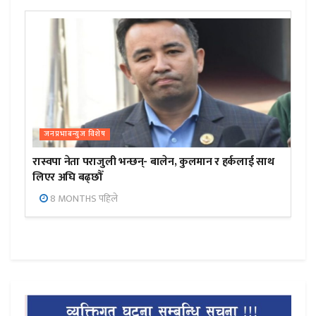
जनप्रभाबन्युज विशेष
रास्वपा नेता पराजुली भन्छन्- बालेन, कुलमान र हर्कलाई साथ
लिएर अघि बढ्छौँ
8 MONTHS पहिले