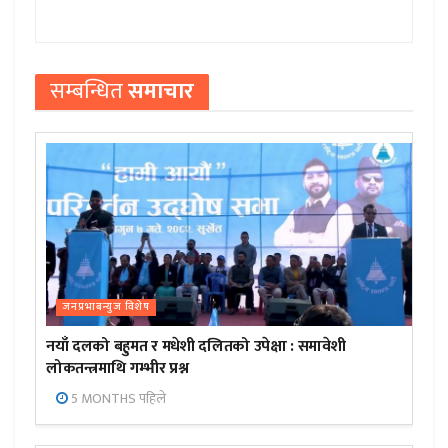
सम्बन्धित
समाचार
जनप्रभाबन्युज विशेष
नयाँ दलको बहुमत र मधेशी दलितको उपेक्षा : समावेशी
लोकतन्त्रमाथि गम्भीर प्रश्न
5 MONTHS पहिले