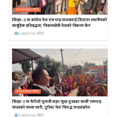
जनप्रभाबन्युज विशेष
सिरहा–२ मा कांग्रेस नेता राम चन्द्र यादवलाई जिताउन स्थानीयको
सामूहिक प्रतिबद्धता; ‘विकासप्रेमी नेताको विकल्प छैन’
6 MONTHS पहिले
जनप्रभाबन्युज विशेष
सिरहा-२ मा फेरियो चुनावी लहर:’सुख-दुःखका साथी’ रामचन्द्र
यादवको पल्ला भारी, ‘टुरिस्ट नेता’ विरुद्ध जनआक्रोश
6 MONTHS पहिले