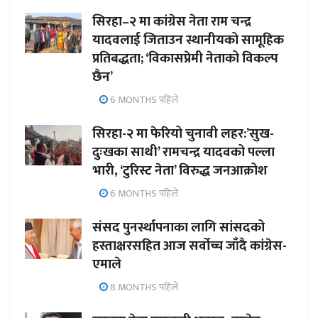
सिरहा–२ मा कांग्रेस नेता राम चन्द्र
यादवलाई जिताउन स्थानीयको सामूहिक
प्रतिबद्धता; ‘विकासप्रेमी नेताको विकल्प
छैन’
6 MONTHS पहिले
सिरहा-२ मा फेरियो चुनावी लहर:’सुख-
दुःखका साथी’ रामचन्द्र यादवको पल्ला
भारी, ‘टुरिस्ट नेता’ विरुद्ध जनआक्रोश
6 MONTHS पहिले
संसद पुनर्स्थापनाका लागि सांसदको
हस्ताक्षरसहित आज सर्वोच्च जाँदै कांग्रेस-
एमाले
8 MONTHS पहिले