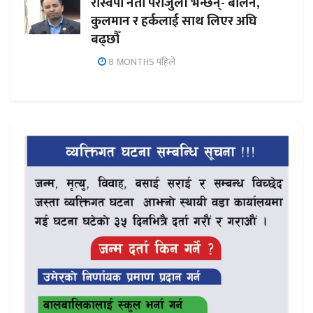
रास्वपा नेता पराजुली भन्छन्- बालेन,
कुलमान र हर्कलाई साथ लिएर अघि
बढ्छौँ
8 MONTHS पहिले