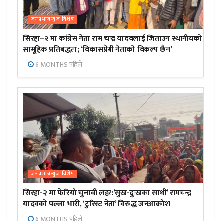
जनप्रभाबन्युज विशेष
सिरहा–२ मा कांग्रेस नेता राम चन्द्र यादवलाई जिताउन स्थानीयको
सामूहिक प्रतिबद्धता; ‘विकासप्रेमी नेताको विकल्प छैन’
6 MONTHS पहिले
जनप्रभाबन्युज विशेष
सिरहा-२ मा फेरियो चुनावी लहर:’सुख-दुःखका साथी’ रामचन्द्र
यादवको पल्ला भारी, ‘टुरिस्ट नेता’ विरुद्ध जनआक्रोश
6 MONTHS पहिले