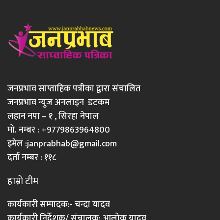
जनप्रभाव साप्ताहिक पत्रीका द्वारा संचालित
जनप्रभाव न्युज अनलाइन डटकम
लहान नपा – १ , सिरहा नेपाल
मो. नम्बर : +9779863964800
इमेल :
janprabhab@gmail.com
दर्ता नम्बर : ११८
हाम्रो टीम
कार्यकारी सम्पादक:- चन्दा यादव
कार्यकारी निर्देशक/ संचालक: आलोक यादव