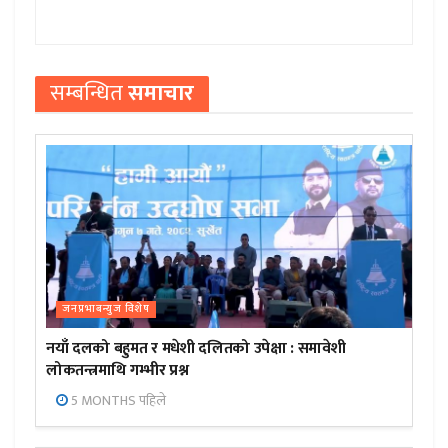
सम्बन्धित
समाचार
जनप्रभाबन्युज विशेष
नयाँ दलको बहुमत र मधेशी दलितको उपेक्षा : समावेशी
लोकतन्त्रमाथि गम्भीर प्रश्न
5 MONTHS पहिले