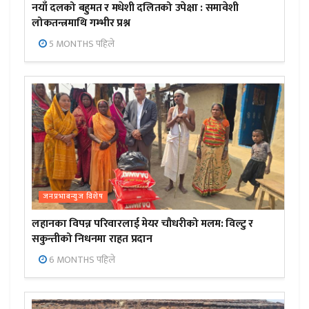
नयाँ दलको बहुमत र मधेशी दलितको उपेक्षा : समावेशी
लोकतन्त्रमाथि गम्भीर प्रश्न
5 MONTHS पहिले
जनप्रभाबन्युज विशेष
लहानका विपन्न परिवारलाई मेयर चौधरीको मलम: विल्टु र
सकुन्तीको निधनमा राहत प्रदान
6 MONTHS पहिले