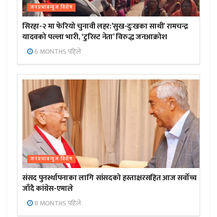
जनप्रभाबन्युज विशेष
सिरहा-२ मा फेरियो चुनावी लहर:’सुख-दुःखका साथी’ रामचन्द्र
यादवको पल्ला भारी, ‘टुरिस्ट नेता’ विरुद्ध जनआक्रोश
6 MONTHS पहिले
जनप्रभाबन्युज विशेष
संसद पुनर्स्थापनाका लागि सांसदको हस्ताक्षरसहित आज सर्वोच्च
जाँदै कांग्रेस-एमाले
8 MONTHS पहिले