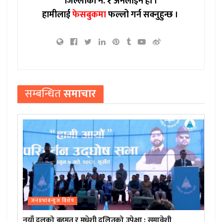
जिल्लाको नं. १ अनलाइन हो ।
हामीलाई
फेसबुकमा
फल्लो गर्न सक्नुहुन्छ ।
सम्बन्धित
समाचार
जनप्रभाबन्युज विशेष
नयाँ दलको बहुमत र मधेशी दलितको उपेक्षा : समावेशी