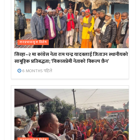
जनप्रभाबन्युज विशेष
सिरहा–२ मा कांग्रेस नेता राम चन्द्र यादवलाई जिताउन स्थानीयको
सामूहिक प्रतिबद्धता; ‘विकासप्रेमी नेताको विकल्प छैन’
6 MONTHS पहिले
जनप्रभाबन्युज विशेष