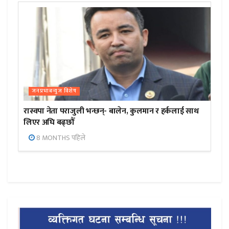
जनप्रभाबन्युज विशेष
रास्वपा नेता पराजुली भन्छन्- बालेन, कुलमान र हर्कलाई साथ
लिएर अघि बढ्छौँ
8 MONTHS पहिले