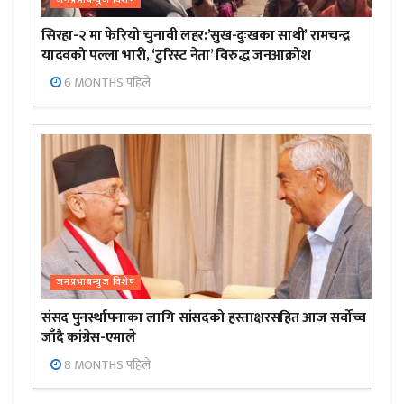
सिरहा-२ मा फेरियो चुनावी लहर:’सुख-दुःखका साथी’ रामचन्द्र
यादवको पल्ला भारी, ‘टुरिस्ट नेता’ विरुद्ध जनआक्रोश
6 MONTHS पहिले
जनप्रभाबन्युज विशेष
संसद पुनर्स्थापनाका लागि सांसदको हस्ताक्षरसहित आज सर्वोच्च
जाँदै कांग्रेस-एमाले
8 MONTHS पहिले