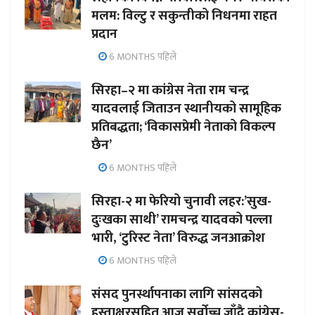
मलम: विल्टु र सकुन्तीको निधनमा राहत
प्रदान
6 MONTHS पहिले
सिरहा–२ मा कांग्रेस नेता राम चन्द्र
यादवलाई जिताउन स्थानीयको सामूहिक
प्रतिबद्धता; ‘विकासप्रेमी नेताको विकल्प
छैन’
6 MONTHS पहिले
सिरहा-२ मा फेरियो चुनावी लहर:’सुख-
दुःखका साथी’ रामचन्द्र यादवको पल्ला
भारी, ‘टुरिस्ट नेता’ विरुद्ध जनआक्रोश
6 MONTHS पहिले
संसद पुनर्स्थापनाका लागि सांसदको
हस्ताक्षरसहित आज सर्वोच्च जाँदै कांग्रेस-