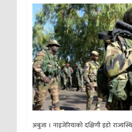
अबुजा । नाइजेरियाको दक्षिणी इडो राज्यस