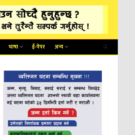
भाषा
ई-पेपर
अन्य