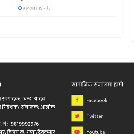
8 MONTHS पहिले
म
सामाजिक संजालमा हामी
ी सम्पादक:- चन्दा यादव
Facebook
री निर्देशक/ संचालक: आलोक
Twitter
मो. नं : 9819992976
र: बिजय कु. गुप्ता/देवकुमार
Youtube