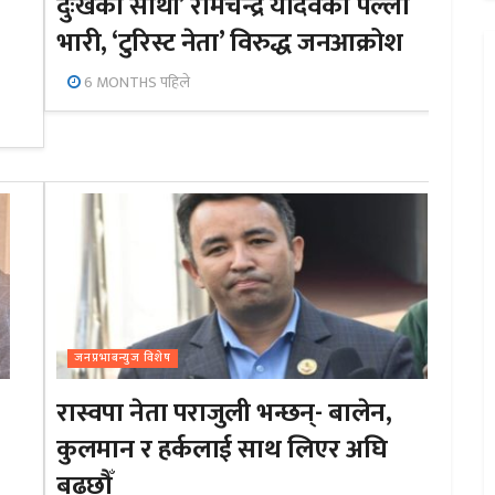
दुःखका साथी’ रामचन्द्र यादवको पल्ला
भारी, ‘टुरिस्ट नेता’ विरुद्ध जनआक्रोश
6 MONTHS पहिले
जनप्रभाबन्युज विशेष
रास्वपा नेता पराजुली भन्छन्- बालेन,
कुलमान र हर्कलाई साथ लिएर अघि
बढ्छौँ