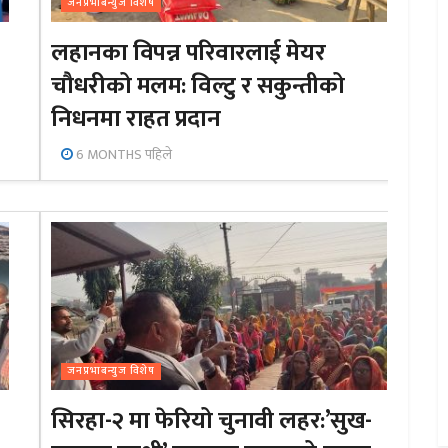
जनप्रभाबन्युज विशेष
लहानका विपन्न परिवारलाई मेयर
चौधरीको मलम: विल्टु र सकुन्तीको
निधनमा राहत प्रदान
6 MONTHS पहिले
जनप्रभाबन्युज विशेष
सिरहा-२ मा फेरियो चुनावी लहर:’सुख-