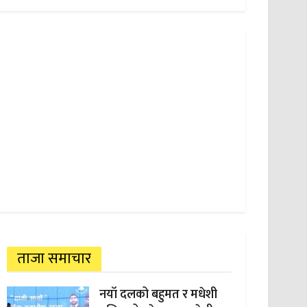
ताजा समाचार
नयाँ दलको बहुमत र मधेशी