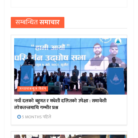
सम्बन्धित
समाचार
जनप्रभाबन्युज विशेष
नयाँ दलको बहुमत र मधेशी दलितको उपेक्षा : समावेशी
लोकतन्त्रमाथि गम्भीर प्रश्न
5 MONTHS पहिले