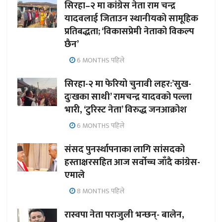
सिरहा–२ मा कांग्रेस नेता राम चन्द्र
यादवलाई जिताउन स्थानीयको सामूहिक
प्रतिबद्धता; ‘विकासप्रेमी नेताको विकल्प
छैन’
6 MONTHS पहिले
सिरहा-२ मा फेरियो चुनावी लहर:’सुख-
दुःखका साथी’ रामचन्द्र यादवको पल्ला
भारी, ‘टुरिस्ट नेता’ विरुद्ध जनआक्रोश
6 MONTHS पहिले
संसद पुनर्स्थापनाका लागि सांसदको
हस्ताक्षरसहित आज सर्वोच्च जाँदै कांग्रेस-
एमाले
8 MONTHS पहिले
रास्वपा नेता पराजुली भन्छन्- बालेन,