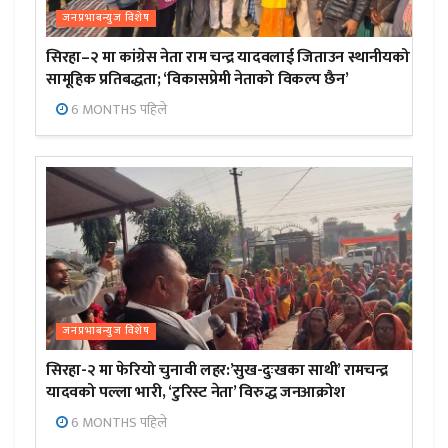
जनप्रभाबन्युज विशेष
सिरहा–२ मा कांग्रेस नेता राम चन्द्र यादवलाई जिताउन स्थानीयको
सामूहिक प्रतिबद्धता; ‘विकासप्रेमी नेताको विकल्प छैन’
6 MONTHS पहिले
जनप्रभाबन्युज विशेष
सिरहा-२ मा फेरियो चुनावी लहर:’सुख-दुःखका साथी’ रामचन्द्र
यादवको पल्ला भारी, ‘टुरिस्ट नेता’ विरुद्ध जनआक्रोश
6 MONTHS पहिले