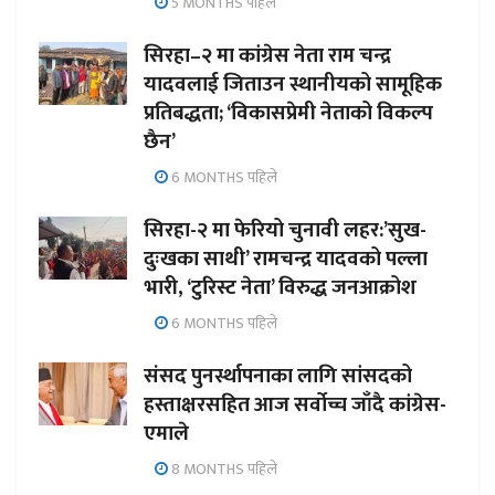
5 MONTHS पहिले
सिरहा–२ मा कांग्रेस नेता राम चन्द्र
यादवलाई जिताउन स्थानीयको सामूहिक
प्रतिबद्धता; ‘विकासप्रेमी नेताको विकल्प
छैन’
6 MONTHS पहिले
सिरहा-२ मा फेरियो चुनावी लहर:’सुख-
दुःखका साथी’ रामचन्द्र यादवको पल्ला
भारी, ‘टुरिस्ट नेता’ विरुद्ध जनआक्रोश
6 MONTHS पहिले
संसद पुनर्स्थापनाका लागि सांसदको
हस्ताक्षरसहित आज सर्वोच्च जाँदै कांग्रेस-
एमाले
8 MONTHS पहिले