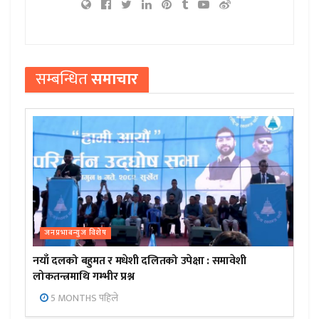
सम्बन्धित
समाचार
जनप्रभाबन्युज विशेष
नयाँ दलको बहुमत र मधेशी दलितको उपेक्षा : समावेशी
लोकतन्त्रमाथि गम्भीर प्रश्न
5 MONTHS पहिले