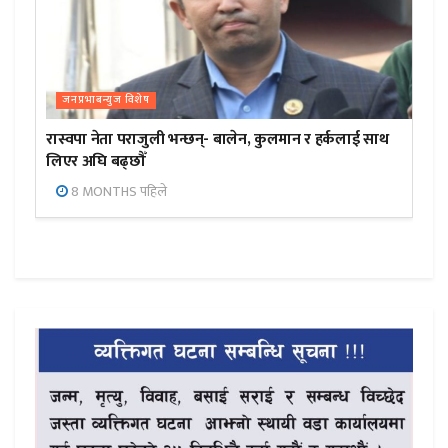
जनप्रभाबन्युज विशेष
रास्वपा नेता पराजुली भन्छन्- बालेन, कुलमान र हर्कलाई साथ
लिएर अघि बढ्छौँ
8 MONTHS पहिले