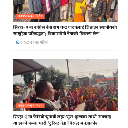
जनप्रभाबन्युज विशेष
सिरहा–२ मा कांग्रेस नेता राम चन्द्र यादवलाई जिताउन स्थानीयको
सामूहिक प्रतिबद्धता; ‘विकासप्रेमी नेताको विकल्प छैन’
6 MONTHS पहिले
जनप्रभाबन्युज विशेष
सिरहा-२ मा फेरियो चुनावी लहर:’सुख-दुःखका साथी’ रामचन्द्र
यादवको पल्ला भारी, ‘टुरिस्ट नेता’ विरुद्ध जनआक्रोश