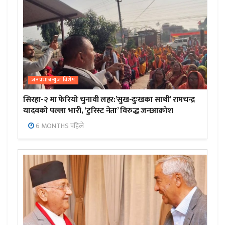
जनप्रभाबन्युज विशेष
सिरहा-२ मा फेरियो चुनावी लहर:’सुख-दुःखका साथी’ रामचन्द्र
यादवको पल्ला भारी, ‘टुरिस्ट नेता’ विरुद्ध जनआक्रोश
6 MONTHS पहिले