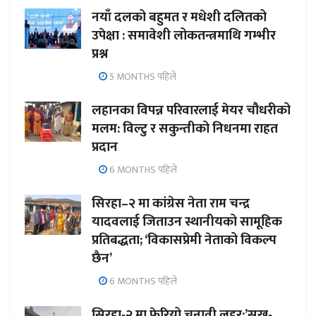
नयाँ दलको बहुमत र मधेशी दलितको
उपेक्षा : समावेशी लोकतन्त्रमाथि गम्भीर
प्रश्न
5 MONTHS पहिले
लहानका विपन्न परिवारलाई मेयर चौधरीको
मलम: विल्टु र सकुन्तीको निधनमा राहत
प्रदान
6 MONTHS पहिले
सिरहा–२ मा कांग्रेस नेता राम चन्द्र
यादवलाई जिताउन स्थानीयको सामूहिक
प्रतिबद्धता; ‘विकासप्रेमी नेताको विकल्प
छैन’
6 MONTHS पहिले
सिरहा-२ मा फेरियो चुनावी लहर:’सुख-