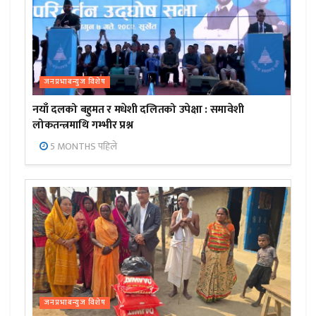
जनप्रभाबन्युज विशेष
नयाँ दलको बहुमत र मधेशी दलितको उपेक्षा : समावेशी
लोकतन्त्रमाथि गम्भीर प्रश्न
5 MONTHS पहिले
जनप्रभाबन्युज विशेष