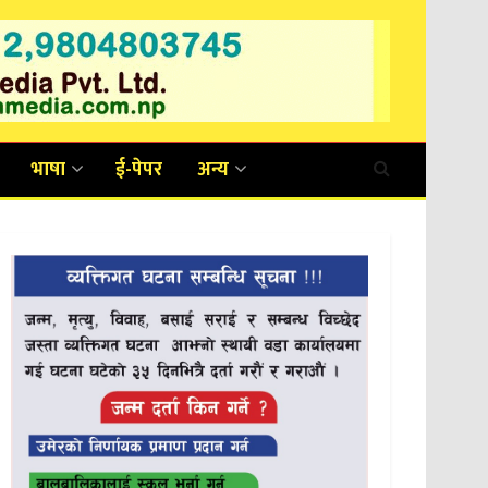
भाषा
ई-पेपर
अन्य