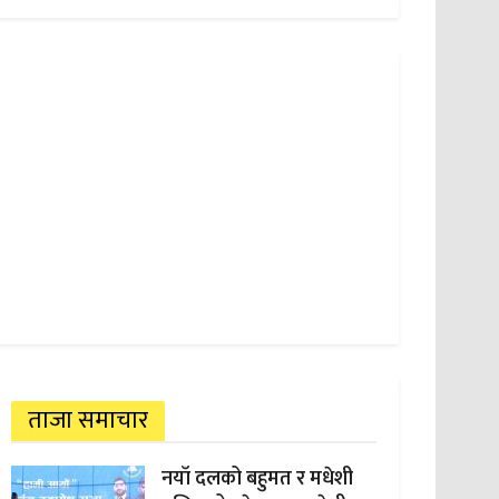
ताजा समाचार
नयाँ दलको बहुमत र मधेशी