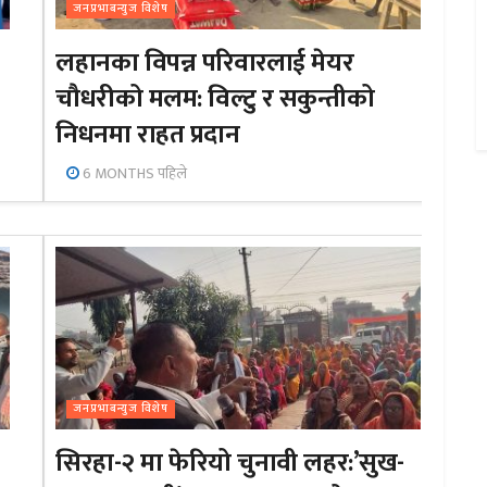
जनप्रभाबन्युज विशेष
लहानका विपन्न परिवारलाई मेयर
चौधरीको मलम: विल्टु र सकुन्तीको
निधनमा राहत प्रदान
6 MONTHS पहिले
जनप्रभाबन्युज विशेष
सिरहा-२ मा फेरियो चुनावी लहर:’सुख-