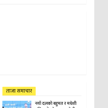
ताजा समाचार
नयाँ दलको बहुमत र मधेशी