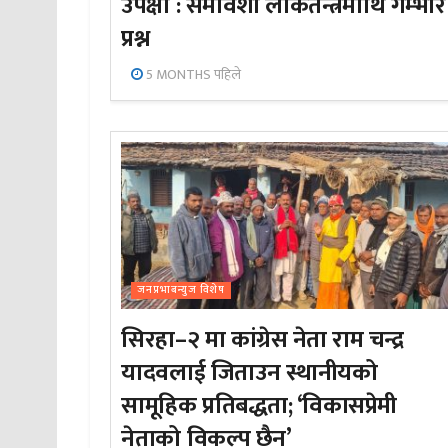
उपेक्षा : समावेशी लोकतन्त्रमाथि गम्भीर
प्रश्न
5 MONTHS पहिले
जनप्रभाबन्युज विशेष
सिरहा–२ मा कांग्रेस नेता राम चन्द्र
यादवलाई जिताउन स्थानीयको
सामूहिक प्रतिबद्धता; ‘विकासप्रेमी
नेताको विकल्प छैन’