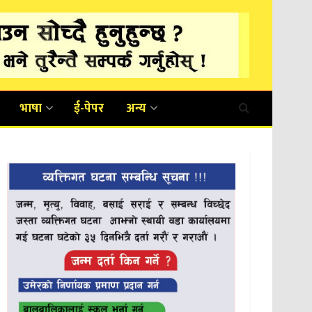
भाषा
ई-पेपर
अन्य