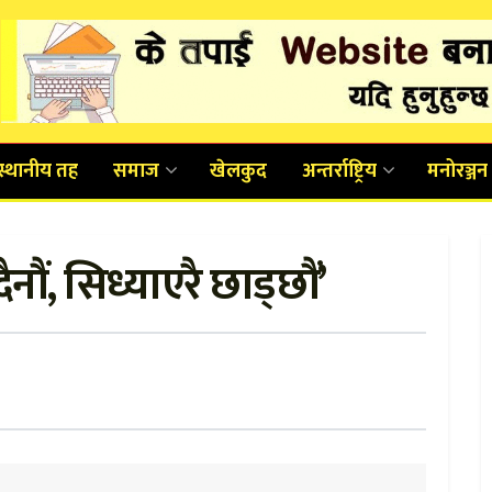
स्थानीय तह
समाज
खेलकुद
अन्तर्राष्ट्रिय
मनोरञ्जन
नौं, सिध्याएरै छाड्छौं’