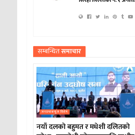
सिरहा जिल्लाको नं. १ अनला
सम्बन्धित
समाचार
जनप्रभाबन्युज विशेष
नयाँ दलको बहुमत र मधेशी दलितको