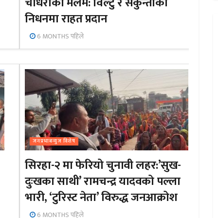
चौधरीको मलम: विल्टु र सकुन्तीको
निधनमा राहत प्रदान
6 MONTHS पहिले
जनप्रभाबन्युज विशेष
सिरहा-२ मा फेरियो चुनावी लहर:’सुख-
दुःखका साथी’ रामचन्द्र यादवको पल्ला
भारी, ‘टुरिस्ट नेता’ विरुद्ध जनआक्रोश
6 MONTHS पहिले