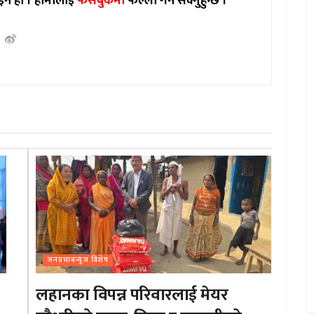
इन हो ।
हामीलाई
फेसबुकमा
फल्लो गर्न सक्नुहुन्छ ।
जनप्रभाबन्युज विशेष
लहानका विपन्न परिवारलाई मेयर