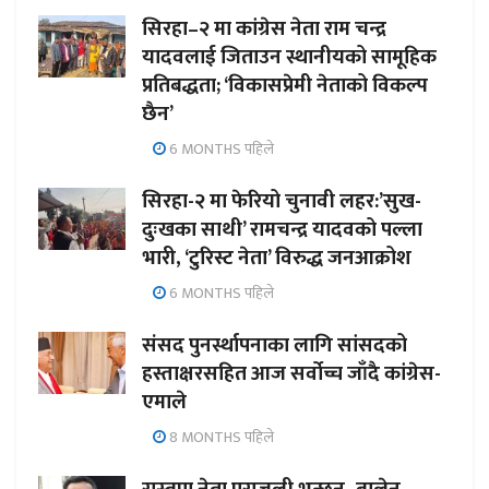
सिरहा–२ मा कांग्रेस नेता राम चन्द्र
यादवलाई जिताउन स्थानीयको सामूहिक
प्रतिबद्धता; ‘विकासप्रेमी नेताको विकल्प
छैन’
6 MONTHS पहिले
सिरहा-२ मा फेरियो चुनावी लहर:’सुख-
दुःखका साथी’ रामचन्द्र यादवको पल्ला
भारी, ‘टुरिस्ट नेता’ विरुद्ध जनआक्रोश
6 MONTHS पहिले
संसद पुनर्स्थापनाका लागि सांसदको
हस्ताक्षरसहित आज सर्वोच्च जाँदै कांग्रेस-
एमाले
8 MONTHS पहिले