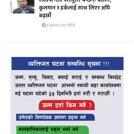
रास्वपा नेता पराजुली भन्छन्- बालेन,
कुलमान र हर्कलाई साथ लिएर अघि
बढ्छौँ
8 MONTHS पहिले