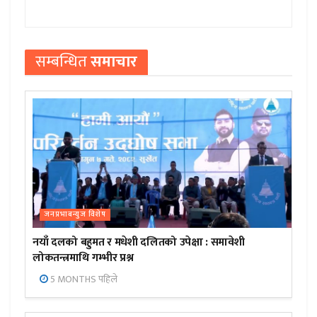
सम्बन्धित
समाचार
जनप्रभाबन्युज विशेष
नयाँ दलको बहुमत र मधेशी दलितको उपेक्षा : समावेशी
लोकतन्त्रमाथि गम्भीर प्रश्न
5 MONTHS पहिले