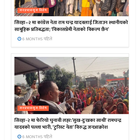
जनप्रभाबन्युज विशेष
सिरहा–२ मा कांग्रेस नेता राम चन्द्र यादवलाई जिताउन स्थानीयको
सामूहिक प्रतिबद्धता; ‘विकासप्रेमी नेताको विकल्प छैन’
6 MONTHS पहिले
जनप्रभाबन्युज विशेष
सिरहा-२ मा फेरियो चुनावी लहर:’सुख-दुःखका साथी’ रामचन्द्र
यादवको पल्ला भारी, ‘टुरिस्ट नेता’ विरुद्ध जनआक्रोश
6 MONTHS पहिले