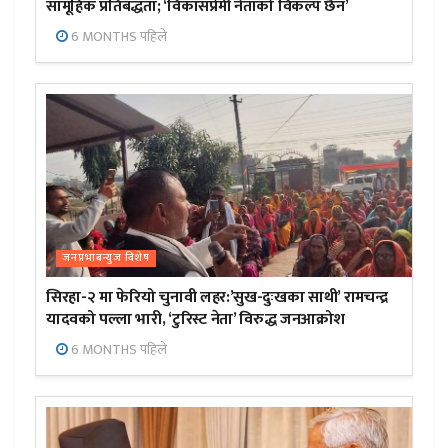
सामूहिक प्रतिबद्धता; ‘विकासप्रेमी नेताको विकल्प छैन’
6 MONTHS पहिले
जनप्रभाबन्युज विशेष
सिरहा-२ मा फेरियो चुनावी लहर:’सुख-दुःखका साथी’ रामचन्द्र
यादवको पल्ला भारी, ‘टुरिस्ट नेता’ विरुद्ध जनआक्रोश
6 MONTHS पहिले