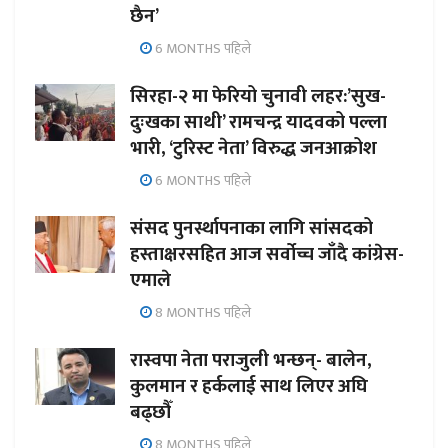
छैन’
6 MONTHS पहिले
सिरहा-२ मा फेरियो चुनावी लहर:’सुख-
दुःखका साथी’ रामचन्द्र यादवको पल्ला
भारी, ‘टुरिस्ट नेता’ विरुद्ध जनआक्रोश
6 MONTHS पहिले
संसद पुनर्स्थापनाका लागि सांसदको
हस्ताक्षरसहित आज सर्वोच्च जाँदै कांग्रेस-
एमाले
8 MONTHS पहिले
रास्वपा नेता पराजुली भन्छन्- बालेन,
कुलमान र हर्कलाई साथ लिएर अघि
बढ्छौँ
8 MONTHS पहिले