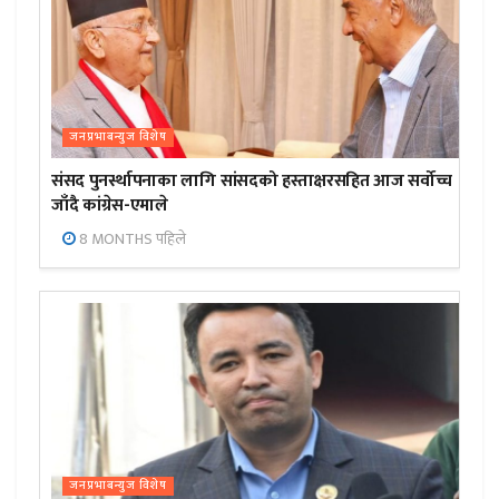
जनप्रभाबन्युज विशेष
संसद पुनर्स्थापनाका लागि सांसदको हस्ताक्षरसहित आज सर्वोच्च
जाँदै कांग्रेस-एमाले
8 MONTHS पहिले
जनप्रभाबन्युज विशेष