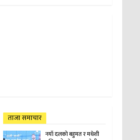
ताजा समाचार
नयाँ दलको बहुमत र मधेशी