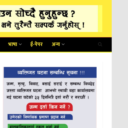
भाषा
ई-पेपर
अन्य