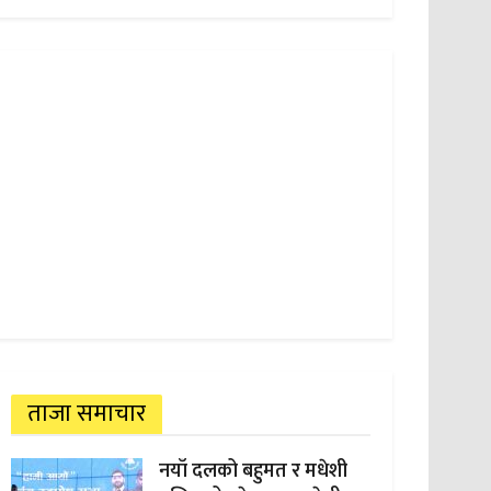
ताजा समाचार
नयाँ दलको बहुमत र मधेशी