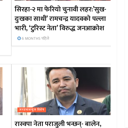
सिरहा-२ मा फेरियो चुनावी लहर:’सुख-
दुःखका साथी’ रामचन्द्र यादवको पल्ला
भारी, ‘टुरिस्ट नेता’ विरुद्ध जनआक्रोश
6 MONTHS पहिले
जनप्रभाबन्युज विशेष
रास्वपा नेता पराजुली भन्छन्- बालेन,