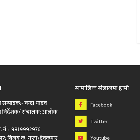
म
सामाजिक संजालमा हामी
ी सम्पादक:- चन्दा यादव
Facebook
री निर्देशक/ संचालक: आलोक
Twitter
मो. नं : 9819992976
र: बिजय कु. गुप्ता/देवकुमार
Youtube