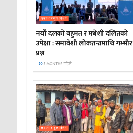
जनप्रभाबन्युज विशेष
नयाँ दलको बहुमत र मधेशी दलितको
उपेक्षा : समावेशी लोकतन्त्रमाथि गम्भीर
प्रश्न
5 MONTHS पहिले
जनप्रभाबन्युज विशेष