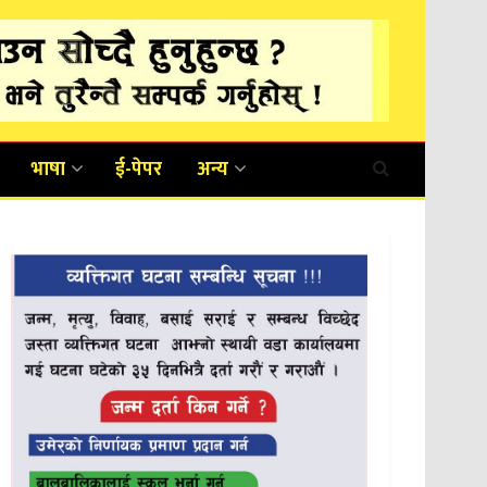
भाषा
ई-पेपर
अन्य