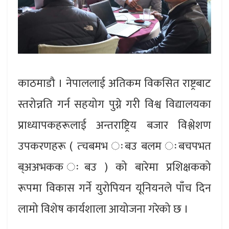
काठमाडौ । नेपाललाई अतिकम विकसित राष्ट्रबाट
स्तरोन्नति गर्न सहयोग पुग्ने गरी विश्व विद्यालयका
प्राध्यापकहरूलाई अन्तराष्ट्रिय बजार विश्लेशण
उपकरणहरू ( त्चबमभ ःबउ बलम ःबचपभत
ब्अअभकक ःबउ ) को बारेमा प्रशिक्षकको
रूपमा विकास गर्ने युरोपियन यूनियनले पाँच दिन
लामो विशेष कार्यशाला आयोजना गरेको छ ।