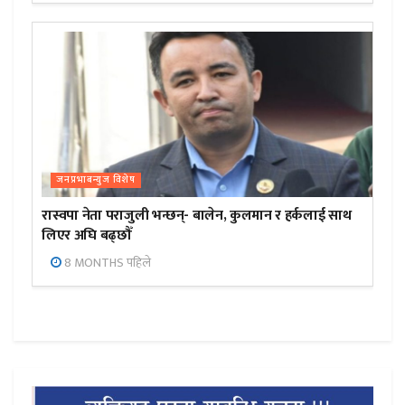
जनप्रभाबन्युज विशेष
रास्वपा नेता पराजुली भन्छन्- बालेन, कुलमान र हर्कलाई साथ
लिएर अघि बढ्छौँ
8 MONTHS पहिले