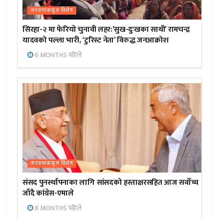
जनप्रभाबन्युज विशेष
सिरहा-२ मा फेरियो चुनावी लहर:’सुख-दुःखका साथी’ रामचन्द्र
यादवको पल्ला भारी, ‘टुरिस्ट नेता’ विरुद्ध जनआक्रोश
6 MONTHS पहिले
जनप्रभाबन्युज विशेष
संसद पुनर्स्थापनाका लागि सांसदको हस्ताक्षरसहित आज सर्वोच्च
जाँदै कांग्रेस-एमाले
8 MONTHS पहिले