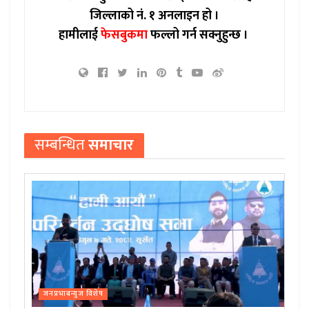
जिल्लाको नं. १ अनलाइन हो ।
हामीलाई
फेसबुकमा
फल्लो गर्न सक्नुहुन्छ ।
सम्बन्धित
समाचार
जनप्रभाबन्युज विशेष