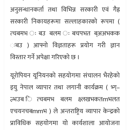
अनुसन्धानकर्ता तथा विभिन्न सरकारी एवं गैह्र
सरकारी निकायहरूमा सल्लाहकारको रूपमा (
त्चबमभ ःबउ बलम ःबचपभत ब्अअभकक
ःबउ ) आफ्नो विज्ञताहरू प्रयोग गरी ज्ञान
विस्तार गर्ने अपेक्षा गरिएको छ ।
यूरोपियन यूनियनको सहयोगमा संचालन भैरहेको
इयु नेपाल व्यापार तथा लगानी कार्यक्रम ( भ्ग्–
ल्भउब ित्चबमभ बलम क्ष्लखभकतmभलत
एचयनचबmmभ ) ले अन्तराष्ट्रिय व्यापार केन्द्रको
प्राविधिक सहयोगमा यो कार्यशाला आयोजना