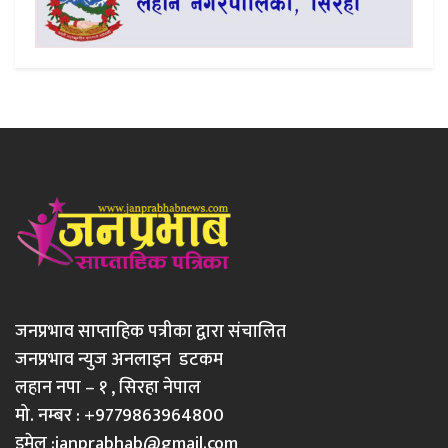
जनप्रभाव साप्ताहिक पत्रीका द्वारा संचालित
जनप्रभाव न्युज अनलाइन डटकम
लहान नपा – १ , सिरहा नेपाल
मो. नम्बर : +9779863964800
इमेल :
janprabhab@gmail.com