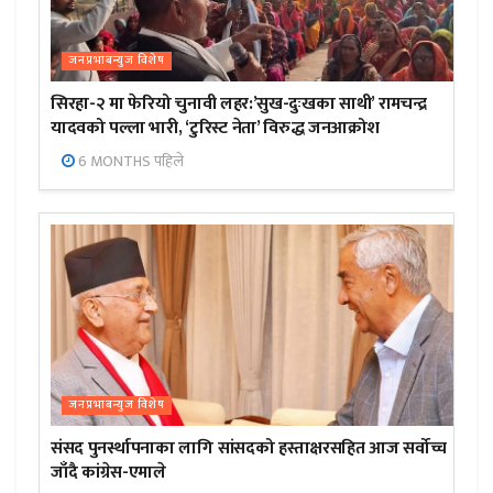
जनप्रभाबन्युज विशेष
सिरहा-२ मा फेरियो चुनावी लहर:’सुख-दुःखका साथी’ रामचन्द्र
यादवको पल्ला भारी, ‘टुरिस्ट नेता’ विरुद्ध जनआक्रोश
6 MONTHS पहिले
जनप्रभाबन्युज विशेष
संसद पुनर्स्थापनाका लागि सांसदको हस्ताक्षरसहित आज सर्वोच्च
जाँदै कांग्रेस-एमाले