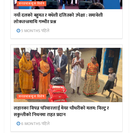
जनप्रभाबन्युज विशेष
नयाँ दलको बहुमत र मधेशी दलितको उपेक्षा : समावेशी
लोकतन्त्रमाथि गम्भीर प्रश्न
5 MONTHS पहिले
जनप्रभाबन्युज विशेष
लहानका विपन्न परिवारलाई मेयर चौधरीको मलम: विल्टु र
सकुन्तीको निधनमा राहत प्रदान
6 MONTHS पहिले