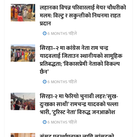
लहानका विपन्न परिवारलाई मेयर चौधरीको
मलम: विल्टु र सकुन्तीको निधनमा राहत
प्रदान
6 MONTHS पहिले
सिरहा–२ मा कांग्रेस नेता राम चन्द्र
यादवलाई जिताउन स्थानीयको सामूहिक
प्रतिबद्धता; ‘विकासप्रेमी नेताको विकल्प
छैन’
6 MONTHS पहिले
सिरहा-२ मा फेरियो चुनावी लहर:’सुख-
दुःखका साथी’ रामचन्द्र यादवको पल्ला
भारी, ‘टुरिस्ट नेता’ विरुद्ध जनआक्रोश
6 MONTHS पहिले
संसद पुनर्स्थापनाका लागि सांसदको