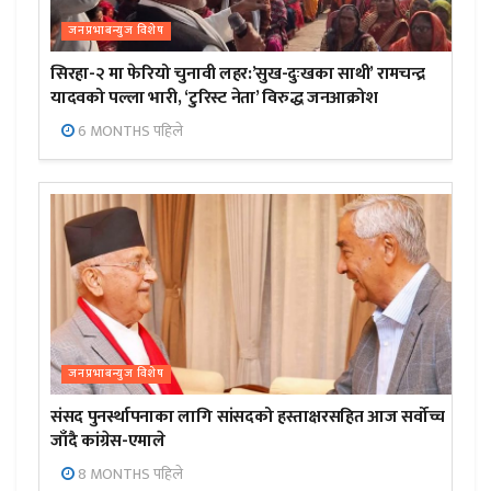
जनप्रभाबन्युज विशेष
सिरहा-२ मा फेरियो चुनावी लहर:’सुख-दुःखका साथी’ रामचन्द्र
यादवको पल्ला भारी, ‘टुरिस्ट नेता’ विरुद्ध जनआक्रोश
6 MONTHS पहिले
जनप्रभाबन्युज विशेष
संसद पुनर्स्थापनाका लागि सांसदको हस्ताक्षरसहित आज सर्वोच्च
जाँदै कांग्रेस-एमाले
8 MONTHS पहिले