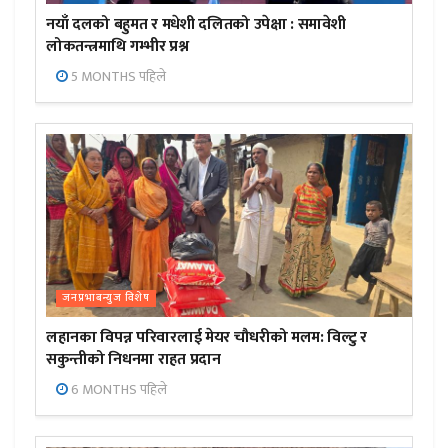
नयाँ दलको बहुमत र मधेशी दलितको उपेक्षा : समावेशी
लोकतन्त्रमाथि गम्भीर प्रश्न
5 MONTHS पहिले
जनप्रभाबन्युज विशेष
लहानका विपन्न परिवारलाई मेयर चौधरीको मलम: विल्टु र
सकुन्तीको निधनमा राहत प्रदान
6 MONTHS पहिले