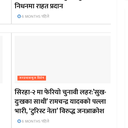
निधनमा राहत प्रदान
6 MONTHS पहिले
जनप्रभाबन्युज विशेष
सिरहा-२ मा फेरियो चुनावी लहर:’सुख-
दुःखका साथी’ रामचन्द्र यादवको पल्ला
भारी, ‘टुरिस्ट नेता’ विरुद्ध जनआक्रोश
6 MONTHS पहिले