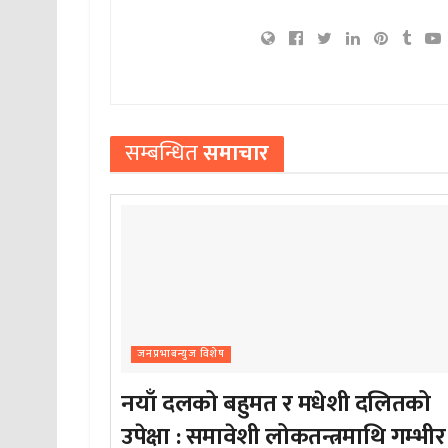
सम्बन्धित
समाचार
जनप्रभाबन्युज विशेष
नयाँ दलको बहुमत र मधेशी दलितको
उपेक्षा : समावेशी लोकतन्त्रमाथि गम्भीर