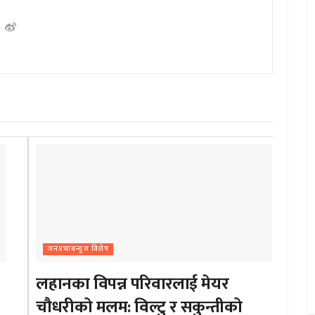
जनप्रभाबन्युज विशेष
लहानका विपन्न परिवारलाई मेयर
चौधरीको मलम: विल्टु र सकुन्तीको