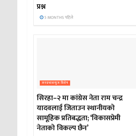
प्रश्न
5 MONTHS पहिले
जनप्रभाबन्युज विशेष
सिरहा–२ मा कांग्रेस नेता राम चन्द्र
यादवलाई जिताउन स्थानीयको
सामूहिक प्रतिबद्धता; ‘विकासप्रेमी
नेताको विकल्प छैन’