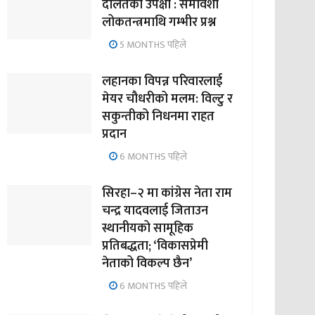
दलितको उपेक्षा : समावेशी
लोकतन्त्रमाथि गम्भीर प्रश्न
5 MONTHS पहिले
लहानका विपन्न परिवारलाई
मेयर चौधरीको मलम: विल्टु र
सकुन्तीको निधनमा राहत
प्रदान
6 MONTHS पहिले
सिरहा–२ मा कांग्रेस नेता राम
चन्द्र यादवलाई जिताउन
स्थानीयको सामूहिक
प्रतिबद्धता; ‘विकासप्रेमी
नेताको विकल्प छैन’
6 MONTHS पहिले