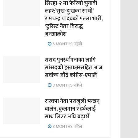
सिरहा-२ मा फेरियो चुनावी
लहर:’सुख-दुःखका साथी’
रामचन्द्र यादवको पल्ला भारी,
‘टुरिस्ट नेता’ विरुद्ध
जनआक्रोश
6 MONTHS पहिले
संसद पुनर्स्थापनाका लागि
सांसदको हस्ताक्षरसहित आज
सर्वोच्च जाँदै कांग्रेस-एमाले
8 MONTHS पहिले
रास्वपा नेता पराजुली भन्छन्-
बालेन, कुलमान र हर्कलाई
साथ लिएर अघि बढ्छौँ
8 MONTHS पहिले