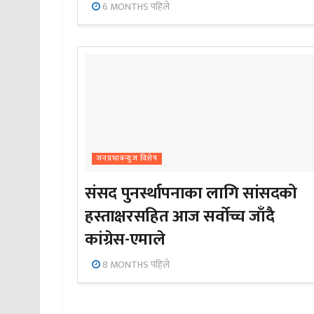
6 MONTHS पहिले
जनप्रभाबन्युज विशेष
संसद पुनर्स्थापनाका लागि सांसदको
हस्ताक्षरसहित आज सर्वोच्च जाँदै
कांग्रेस-एमाले
8 MONTHS पहिले