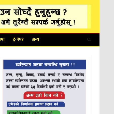
ाषा
ई-पेपर
अन्य