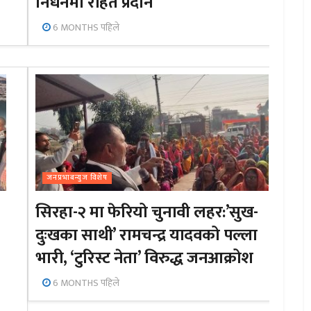
निधनमा राहत प्रदान
6 MONTHS पहिले
जनप्रभाबन्युज विशेष
सिरहा-२ मा फेरियो चुनावी लहर:’सुख-
दुःखका साथी’ रामचन्द्र यादवको पल्ला
भारी, ‘टुरिस्ट नेता’ विरुद्ध जनआक्रोश
6 MONTHS पहिले