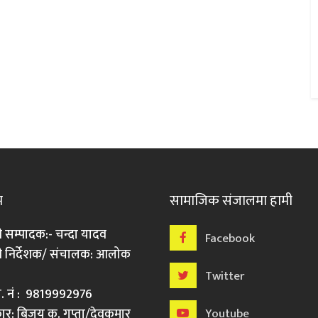
म
सामाजिक संजालमा हामी
ी सम्पादक:- चन्दा यादव
Facebook
री निर्देशक/ संचालक: आलोक
Twitter
मो. नं : 9819992976
र: बिजय कु. गुप्ता/देवकुमार
Youtube