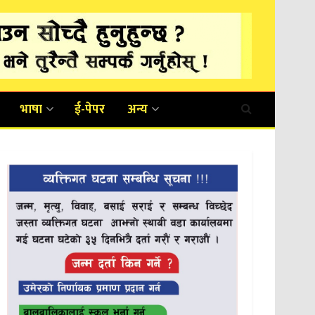
भाषा
ई-पेपर
अन्य