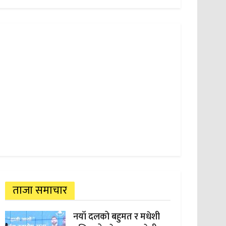
ताजा समाचार
नयाँ दलको बहुमत र मधेशी