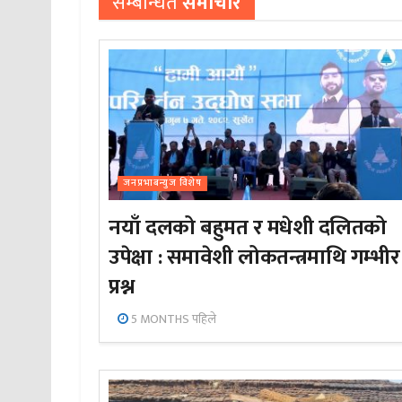
सम्बन्धित
समाचार
जनप्रभाबन्युज विशेष
नयाँ दलको बहुमत र मधेशी दलितको
उपेक्षा : समावेशी लोकतन्त्रमाथि गम्भीर
प्रश्न
5 MONTHS पहिले