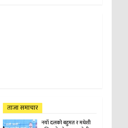
ताजा समाचार
नयाँ दलको बहुमत र मधेशी