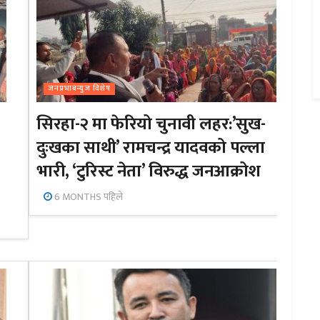
जनप्रभाबन्युज विशेष
सिरहा-२ मा फेरियो चुनावी लहर:’सुख-
दुःखका साथी’ रामचन्द्र यादवको पल्ला
भारी, ‘टुरिस्ट नेता’ विरुद्ध जनआक्रोश
6 MONTHS पहिले