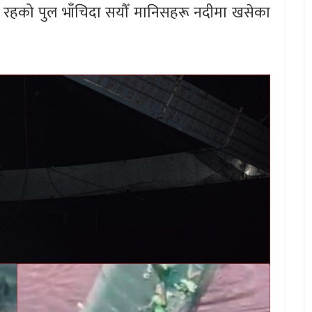
थि रहको पुल भाँचिदा सयौँ मानिसहरू नदीमा खसेका