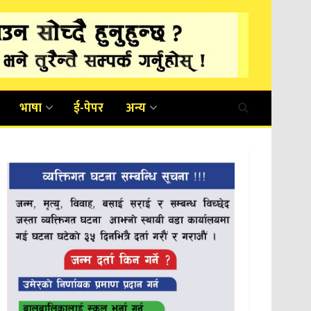
भाषा
ई-पेपर
अन्य