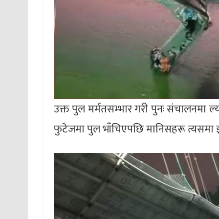
उक्त पुल मर्मतसम्भार गरी पुनः संचालनमा ल
फुटेजमा पुल भाँचिएपछि मानिसहरू त्यसमा झु