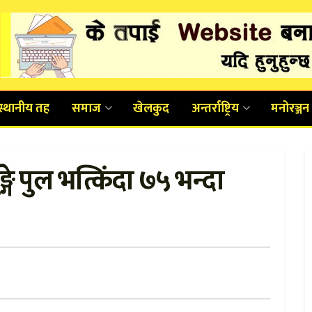
स्थानीय तह
समाज
खेलकुद
अन्तर्राष्ट्रिय
मनोरञ्जन
े पुल भत्किंदा ७५ भन्दा