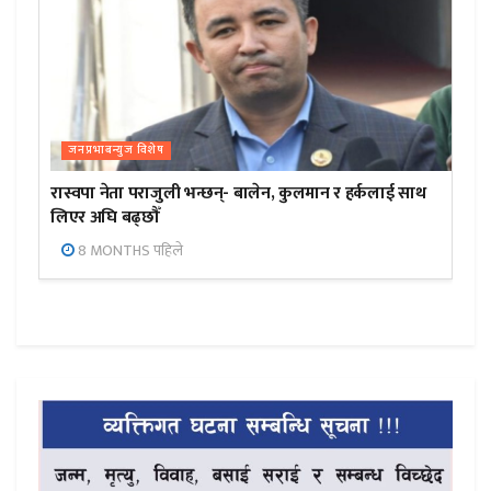
जनप्रभाबन्युज विशेष
रास्वपा नेता पराजुली भन्छन्- बालेन, कुलमान र हर्कलाई साथ
लिएर अघि बढ्छौँ
8 MONTHS पहिले