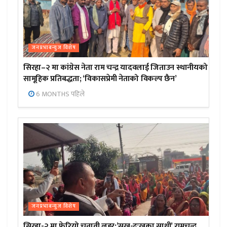
जनप्रभाबन्युज विशेष
सिरहा–२ मा कांग्रेस नेता राम चन्द्र यादवलाई जिताउन स्थानीयको
सामूहिक प्रतिबद्धता; ‘विकासप्रेमी नेताको विकल्प छैन’
6 MONTHS पहिले
जनप्रभाबन्युज विशेष
सिरहा-२ मा फेरियो चुनावी लहर:’सुख-दुःखका साथी’ रामचन्द्र