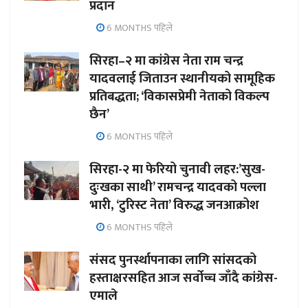
प्रदान
6 MONTHS पहिले
सिरहा–२ मा कांग्रेस नेता राम चन्द्र
यादवलाई जिताउन स्थानीयको सामूहिक
प्रतिबद्धता; ‘विकासप्रेमी नेताको विकल्प
छैन’
6 MONTHS पहिले
सिरहा-२ मा फेरियो चुनावी लहर:’सुख-
दुःखका साथी’ रामचन्द्र यादवको पल्ला
भारी, ‘टुरिस्ट नेता’ विरुद्ध जनआक्रोश
6 MONTHS पहिले
संसद पुनर्स्थापनाका लागि सांसदको
हस्ताक्षरसहित आज सर्वोच्च जाँदै कांग्रेस-
एमाले