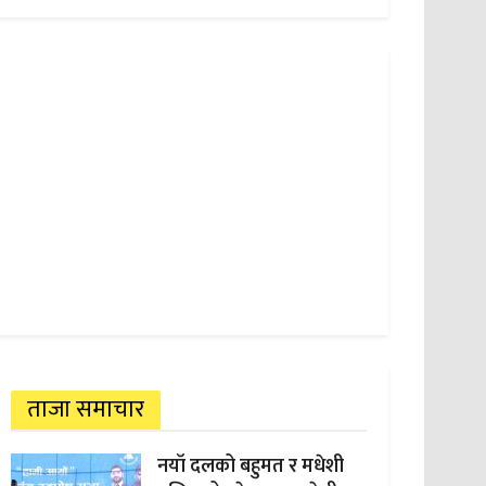
ताजा समाचार
नयाँ दलको बहुमत र मधेशी