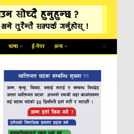
भाषा
ई-पेपर
अन्य