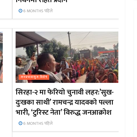
निधनमा राहत प्रदान
6 MONTHS पहिले
जनप्रभाबन्युज विशेष
सिरहा-२ मा फेरियो चुनावी लहर:’सुख-
दुःखका साथी’ रामचन्द्र यादवको पल्ला
भारी, ‘टुरिस्ट नेता’ विरुद्ध जनआक्रोश
6 MONTHS पहिले