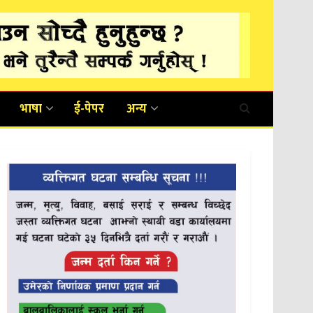
भाषा
ई-पेपर
अन्य