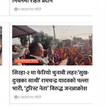
निधनमा राहत प्रदान
6 MONTHS पहिले
जनप्रभाबन्युज विशेष
सिरहा-२ मा फेरियो चुनावी लहर:’सुख-
दुःखका साथी’ रामचन्द्र यादवको पल्ला
भारी, ‘टुरिस्ट नेता’ विरुद्ध जनआक्रोश
6 MONTHS पहिले