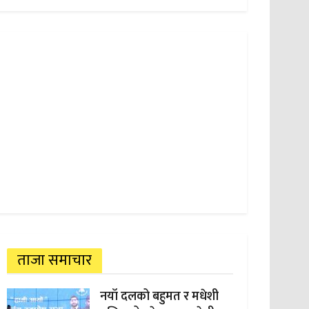
ताजा समाचार
नयाँ दलको बहुमत र मधेशी