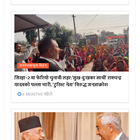
जनप्रभाबन्युज विशेष
सिरहा-२ मा फेरियो चुनावी लहर:’सुख-दुःखका साथी’ रामचन्द्र
यादवको पल्ला भारी, ‘टुरिस्ट नेता’ विरुद्ध जनआक्रोश
6 MONTHS पहिले