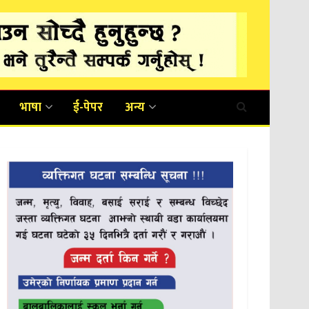
भाषा
ई-पेपर
अन्य