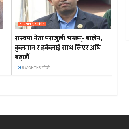
जनप्रभाबन्युज विशेष
रास्वपा नेता पराजुली भन्छन्- बालेन,
कुलमान र हर्कलाई साथ लिएर अघि
बढ्छौँ
8 MONTHS पहिले