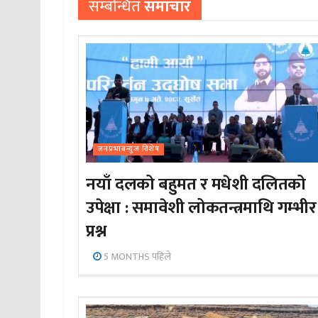
सम्बन्धित
समाचार
जनप्रभाबन्युज विशेष
नयाँ दलको बहुमत र मधेशी दलितको
उपेक्षा : समावेशी लोकतन्त्रमाथि गम्भीर
प्रश्न
5 MONTHS पहिले