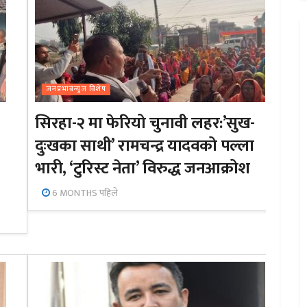
जनप्रभाबन्युज विशेष
सिरहा-२ मा फेरियो चुनावी लहर:’सुख-
दुःखका साथी’ रामचन्द्र यादवको पल्ला
भारी, ‘टुरिस्ट नेता’ विरुद्ध जनआक्रोश
6 MONTHS पहिले