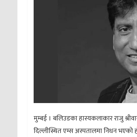
मुम्बई । बलिउडका हास्यकलाकार राजु श्री
दिल्लीस्थित एम्स अस्पतालमा निधन भएको ह