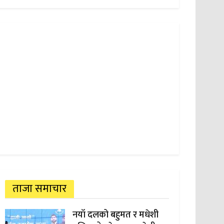
ताजा समाचार
नयाँ दलको बहुमत र मधेशी