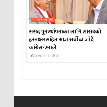
जनप्रभाबन्युज विशेष
संसद पुनर्स्थापनाका लागि सांसदको
हस्ताक्षरसहित आज सर्वोच्च जाँदै
कांग्रेस-एमाले
8 MONTHS पहिले