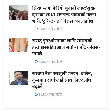
सिरहा-२ मा फेरियो चुनावी लहर:’सुख-
दुःखका साथी’ रामचन्द्र यादवको पल्ला
भारी, ‘टुरिस्ट नेता’ विरुद्ध जनआक्रोश
6 MONTHS पहिले
संसद पुनर्स्थापनाका लागि सांसदको
हस्ताक्षरसहित आज सर्वोच्च जाँदै कांग्रेस-
एमाले
8 MONTHS पहिले
रास्वपा नेता पराजुली भन्छन्- बालेन,
कुलमान र हर्कलाई साथ लिएर अघि
बढ्छौँ
8 MONTHS पहिले