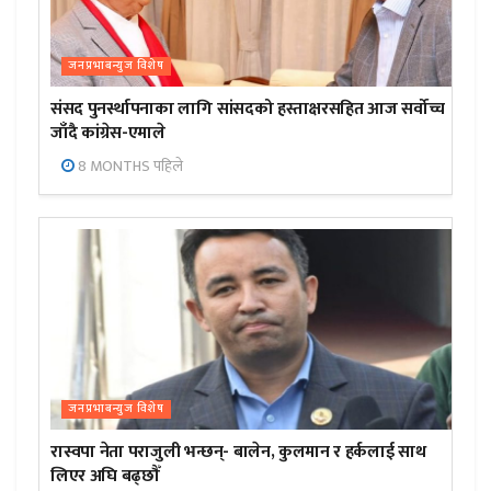
जनप्रभाबन्युज विशेष
संसद पुनर्स्थापनाका लागि सांसदको हस्ताक्षरसहित आज सर्वोच्च
जाँदै कांग्रेस-एमाले
8 MONTHS पहिले
जनप्रभाबन्युज विशेष
रास्वपा नेता पराजुली भन्छन्- बालेन, कुलमान र हर्कलाई साथ
लिएर अघि बढ्छौँ