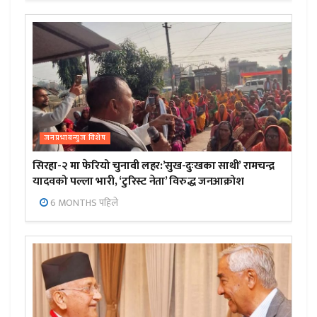
जनप्रभाबन्युज विशेष
सिरहा-२ मा फेरियो चुनावी लहर:’सुख-दुःखका साथी’ रामचन्द्र
यादवको पल्ला भारी, ‘टुरिस्ट नेता’ विरुद्ध जनआक्रोश
6 MONTHS पहिले