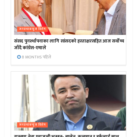
जनप्रभाबन्युज विशेष
संसद पुनर्स्थापनाका लागि सांसदको हस्ताक्षरसहित आज सर्वोच्च
जाँदै कांग्रेस-एमाले
8 MONTHS पहिले
जनप्रभाबन्युज विशेष
रास्वपा नेता पराजुली भन्छन्- बालेन, कुलमान र हर्कलाई साथ