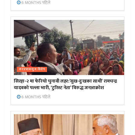
6 MONTHS पहिले
जनप्रभाबन्युज विशेष
सिरहा-२ मा फेरियो चुनावी लहर:’सुख-दुःखका साथी’ रामचन्द्र
यादवको पल्ला भारी, ‘टुरिस्ट नेता’ विरुद्ध जनआक्रोश
6 MONTHS पहिले