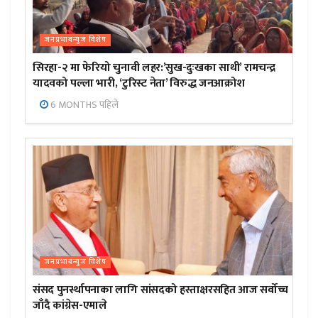
जनप्रभाबन्युज विशेष
सिरहा-२ मा फेरियो चुनावी लहर:’सुख-दुःखका साथी’ रामचन्द्र
यादवको पल्ला भारी, ‘टुरिस्ट नेता’ विरुद्ध जनआक्रोश
6 MONTHS पहिले
जनप्रभाबन्युज विशेष
संसद पुनर्स्थापनाका लागि सांसदको हस्ताक्षरसहित आज सर्वोच्च
जाँदै कांग्रेस-एमाले