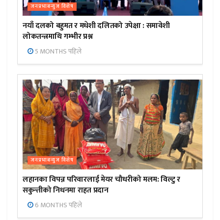
जनप्रभाबन्युज विशेष
नयाँ दलको बहुमत र मधेशी दलितको उपेक्षा : समावेशी
लोकतन्त्रमाथि गम्भीर प्रश्न
5 MONTHS पहिले
जनप्रभाबन्युज विशेष
लहानका विपन्न परिवारलाई मेयर चौधरीको मलम: विल्टु र
सकुन्तीको निधनमा राहत प्रदान
6 MONTHS पहिले