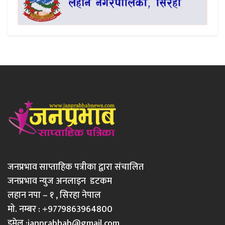
जनप्रभाव साप्ताहिक पत्रीका द्वारा संचालित
जनप्रभाव न्युज अनलाइन डटकम
लहान नपा – १ , सिरहा नेपाल
मो. नम्बर : +9779863964800
इमेल :
janprabhab@gmail.com