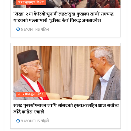
जनप्रभाबन्युज विशेष
सिरहा-२ मा फेरियो चुनावी लहर:’सुख-दुःखका साथी’ रामचन्द्र
यादवको पल्ला भारी, ‘टुरिस्ट नेता’ विरुद्ध जनआक्रोश
6 MONTHS पहिले
जनप्रभाबन्युज विशेष
संसद पुनर्स्थापनाका लागि सांसदको हस्ताक्षरसहित आज सर्वोच्च
जाँदै कांग्रेस-एमाले
8 MONTHS पहिले