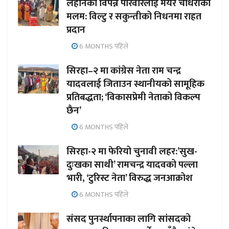
लहानका विपन्न परिवारलाई मेयर चौधरीको
मलम: विल्टु र सकुन्तीको निधनमा राहत
प्रदान
6 MONTHS पहिले
सिरहा–२ मा कांग्रेस नेता राम चन्द्र
यादवलाई जिताउन स्थानीयको सामूहिक
प्रतिबद्धता; ‘विकासप्रेमी नेताको विकल्प
छैन’
6 MONTHS पहिले
सिरहा-२ मा फेरियो चुनावी लहर:’सुख-
दुःखका साथी’ रामचन्द्र यादवको पल्ला
भारी, ‘टुरिस्ट नेता’ विरुद्ध जनआक्रोश
6 MONTHS पहिले
संसद पुनर्स्थापनाका लागि सांसदको