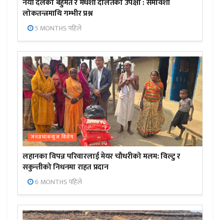
नयाँ दलको बहुमत र मधेशी दलितको उपेक्षा : समावेशी
लोकतन्त्रमाथि गम्भीर प्रश्न
5 MONTHS पहिले
जनप्रभाबन्युज विशेष
लहानका विपन्न परिवारलाई मेयर चौधरीको मलम: विल्टु र
सकुन्तीको निधनमा राहत प्रदान
6 MONTHS पहिले