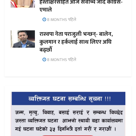
हस्ताक्षरसहित आज सर्वोच्च जाँदै कांग्रेस-
एमाले
8 MONTHS पहिले
रास्वपा नेता पराजुली भन्छन्- बालेन,
कुलमान र हर्कलाई साथ लिएर अघि
बढ्छौँ
8 MONTHS पहिले