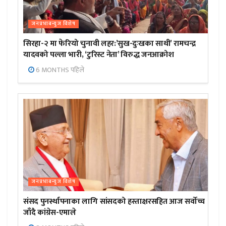
जनप्रभाबन्युज विशेष
सिरहा-२ मा फेरियो चुनावी लहर:’सुख-दुःखका साथी’ रामचन्द्र
यादवको पल्ला भारी, ‘टुरिस्ट नेता’ विरुद्ध जनआक्रोश
6 MONTHS पहिले
जनप्रभाबन्युज विशेष
संसद पुनर्स्थापनाका लागि सांसदको हस्ताक्षरसहित आज सर्वोच्च
जाँदै कांग्रेस-एमाले