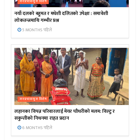
जनप्रभाबन्युज विशेष
नयाँ दलको बहुमत र मधेशी दलितको उपेक्षा : समावेशी
लोकतन्त्रमाथि गम्भीर प्रश्न
5 MONTHS पहिले
जनप्रभाबन्युज विशेष
लहानका विपन्न परिवारलाई मेयर चौधरीको मलम: विल्टु र
सकुन्तीको निधनमा राहत प्रदान
6 MONTHS पहिले