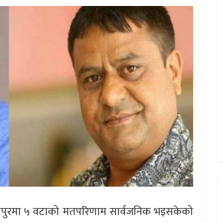
ितपुरमा ५ वटाको मतपरिणाम सार्वजनिक भइसकेको