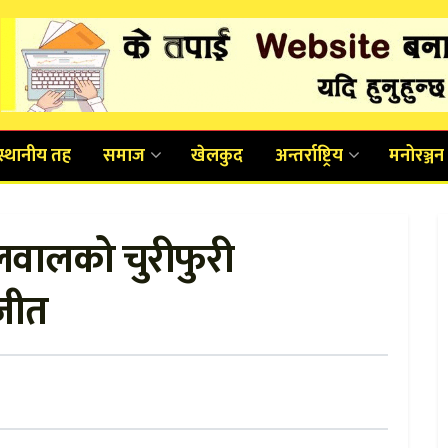
स्थानीय तह
समाज
खेलकुद
अन्तर्राष्ट्रिय
मनोरञ्जन
लवालको चुरीफुरी
ाजीत