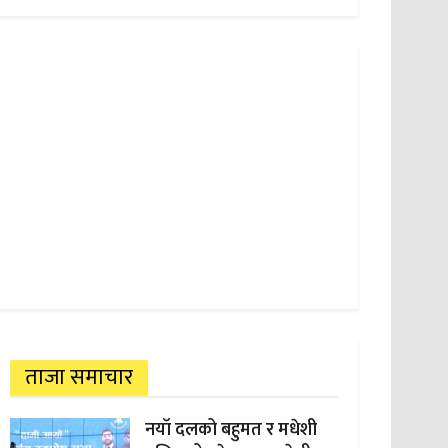
ताजा समाचार
नयाँ दलको बहुमत र मधेशी