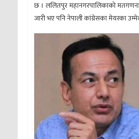
छ । ललितपुर महानगरपालिकाको मतगणना
जारी भए पनि नेपाली कांग्रेसका मेयरका उम्मे