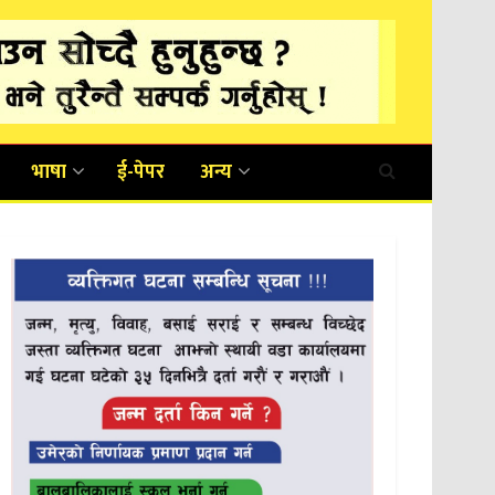
भाषा
ई-पेपर
अन्य