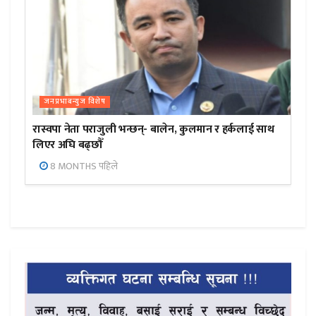
जनप्रभाबन्युज विशेष
रास्वपा नेता पराजुली भन्छन्- बालेन, कुलमान र हर्कलाई साथ
लिएर अघि बढ्छौँ
8 MONTHS पहिले