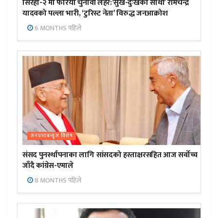
सिरहा-२ मा फेरियो चुनावी लहर:’सुख-दुःखका साथी’ रामचन्द्र
यादवको पल्ला भारी, ‘टुरिस्ट नेता’ विरुद्ध जनआक्रोश
6 MONTHS पहिले
जनप्रभाबन्युज विशेष
संसद पुनर्स्थापनाका लागि सांसदको हस्ताक्षरसहित आज सर्वोच्च
जाँदै कांग्रेस-एमाले
8 MONTHS पहिले