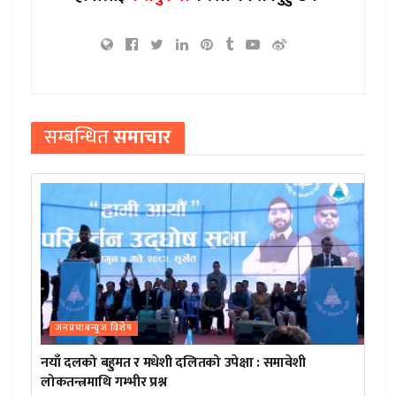
सम्बन्धित
समाचार
जनप्रभाबन्युज विशेष
नयाँ दलको बहुमत र मधेशी दलितको उपेक्षा : समावेशी
लोकतन्त्रमाथि गम्भीर प्रश्न