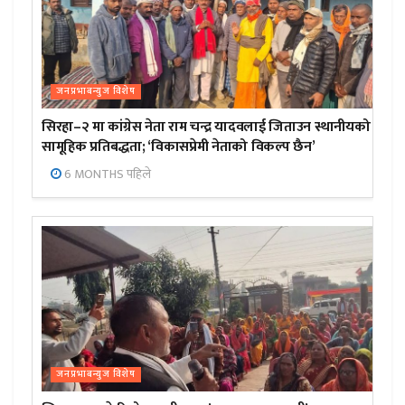
जनप्रभाबन्युज विशेष
सिरहा–२ मा कांग्रेस नेता राम चन्द्र यादवलाई जिताउन स्थानीयको
सामूहिक प्रतिबद्धता; ‘विकासप्रेमी नेताको विकल्प छैन’
6 MONTHS पहिले
जनप्रभाबन्युज विशेष