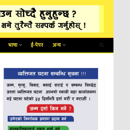
भाषा
ई-पेपर
अन्य