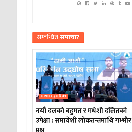
सम्बन्धित
समाचार
जनप्रभाबन्युज विशेष
नयाँ दलको बहुमत र मधेशी दलितको
उपेक्षा : समावेशी लोकतन्त्रमाथि गम्भीर
प्रश्न