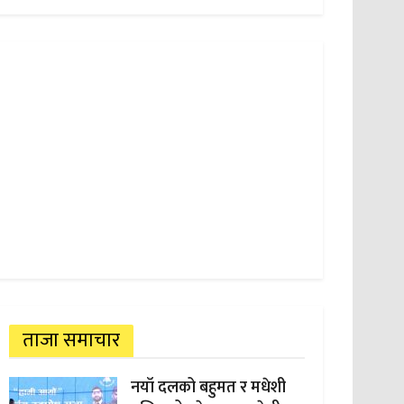
ताजा समाचार
नयाँ दलको बहुमत र मधेशी