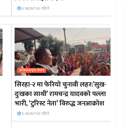
6 MONTHS पहिले
जनप्रभाबन्युज विशेष
सिरहा-२ मा फेरियो चुनावी लहर:’सुख-
दुःखका साथी’ रामचन्द्र यादवको पल्ला
भारी, ‘टुरिस्ट नेता’ विरुद्ध जनआक्रोश
6 MONTHS पहिले