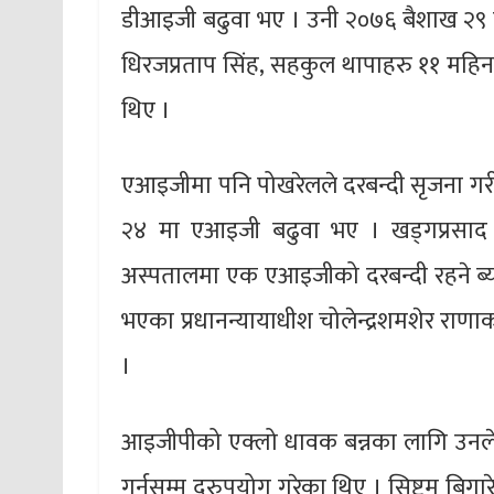
डीआइजी बढुवा भए । उनी २०७६ बैशाख २९ 
धिरजप्रताप सिंह, सहकुल थापाहरु ११ महि
थिए ।
एआइजीमा पनि पोखरेलले दरबन्दी सृजना गर
२४ मा एआइजी बढुवा भए । खड्गप्रसाद ओ
अस्पतालमा एक एआइजीको दरबन्दी रहने ब्य
भएका प्रधानन्यायाधीश चोलेन्द्रशमशेर राणा
।
आइजीपीको एक्लो धावक बन्नका लागि उनले प्
गर्नुसम्म दुरुपयोग गरेका थिए । सिष्टम बि