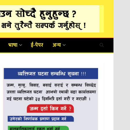
भाषा
ई-पेपर
अन्य