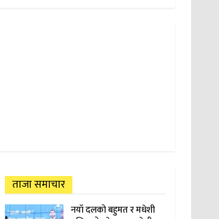
ताजा समाचार
नयाँ दलको बहुमत र मधेशी