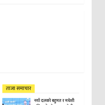
ताजा समाचार
नयाँ दलको बहुमत र मधेशी