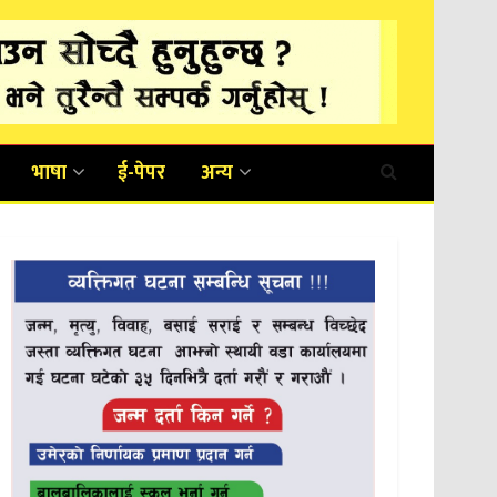
भाषा
ई-पेपर
अन्य